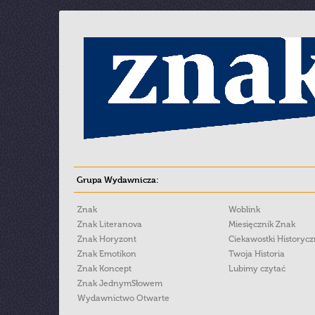
Grupa Wydawnicza:
Znak
Woblink
Znak Literanova
Miesięcznik Znak
Znak Horyzont
Ciekawostki Historyc
Znak Emotikon
Twoja Historia
Znak Koncept
Lubimy czytać
Znak JednymSłowem
Wydawnictwo Otwarte