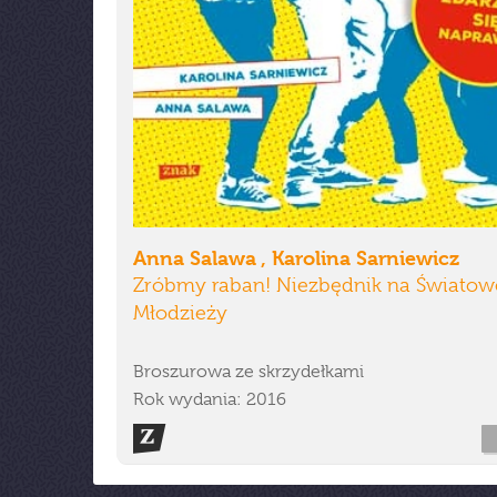
Anna Salawa , Karolina Sarniewicz
Zróbmy raban! Niezbędnik na Światow
Młodzieży
Broszurowa ze skrzydełkami
Rok wydania: 2016