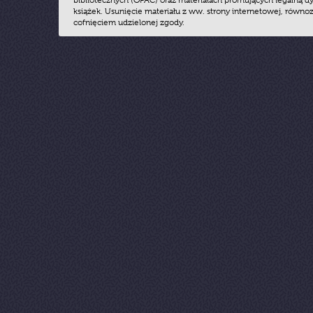
bibliotecznych (OPAC) oraz materiałach promujących legalną dy
książek. Usunięcie materiału z ww. strony internetowej, równoz
cofnięciem udzielonej zgody.