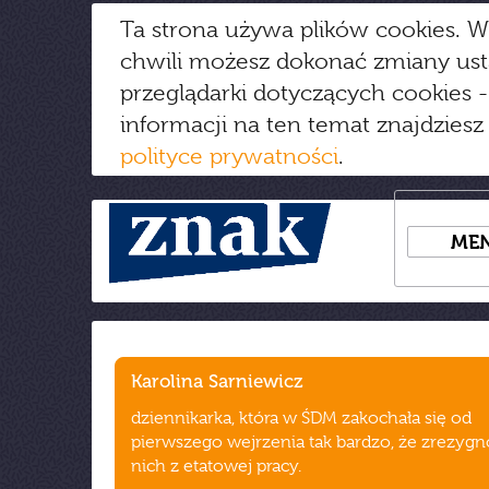
Ta strona używa plików cookies. W
chwili możesz dokonać zmiany us
przeglądarki dotyczących cookies
-
informacji na ten temat znajdziesz
polityce prywatności
.
ME
Karolina Sarniewicz
dziennikarka, która w ŚDM zakochała się od
pierwszego wejrzenia tak bardzo, że zrezygn
nich z etatowej pracy.