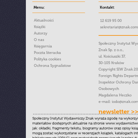
Menu:
Kontakt:
Aktualności
12 619 95 00
Książki
sekretariat@znak.com
Autorzy
O nas
Społeczny Instytut W
Księgarnia
Znak Sp. z o.o.,
Poczta literacka
ul. Kościuszki 37,
Polityka cookies
30-105 Kraków
Ochrona Sygnalistow
Copyright SIW Znak 2
Foreign Rights Depart
Inspektor Ochrony Da
Osobowych
Magdalena Heczko
e-mail:
iodo@znak.com
newsletter >
Społeczny Instytut Wydawniczy Znak wyraża zgodę na wykorzy
materiałów dostępnych aktualnie na stronie www.wydawnictwoz
jak: okładki, fragmenty tekstu, biogramy autorów oraz opisy ksią
mogą zostać wykorzystane w recenzjach książek, katalogach i