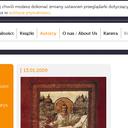
ej chwili możesz dokonać zmiany ustawień przeglądarki dotycząc
esz w
polityce prywatności
.
alności
Książki
Autorzy
O nas
/
About Us
Kariera
K
13.01.2009
autor
arys