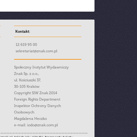
Kontakt:
12 619 95 00
sekretariat@znak.com.pl
Społeczny Instytut Wydawniczy
Znak Sp. z o.o.,
ul. Kościuszki 37,
30-105 Kraków
Copyright SIW Znak 2014
Foreign Rights Department
Inspektor Ochrony Danych
Osobowych
Magdalena Heczko
e-mail:
iodo@znak.com.pl