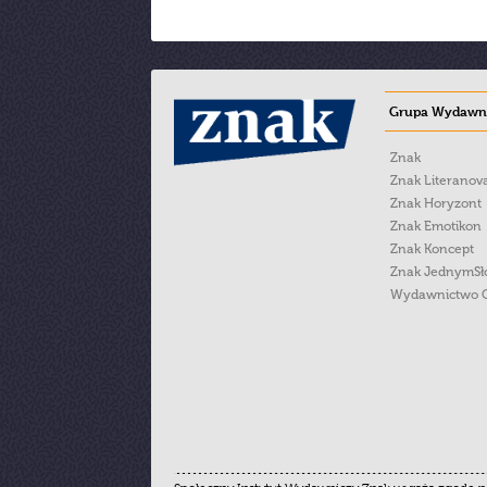
Grupa Wydawni
Znak
Znak Literanov
Znak Horyzont
Znak Emotikon
Znak Koncept
Znak JednymS
Wydawnictwo 