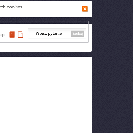
ych cookies
Szukaj
up: