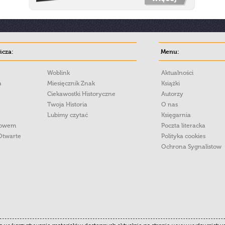
cza:
Menu:
Woblink
Aktualności
a
Miesięcznik Znak
Książki
Ciekawostki Historyczne
Autorzy
Twoja Historia
O nas
Lubimy czytać
Księgarnia
łowem
Poczta literacka
Otwarte
Polityka cookies
Ochrona Sygnalistow