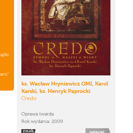
ążki.
erc"
ks. Wacław Hryniewicz OMI, Karol
Karski, ks. Henryk Paprocki
Credo
Oprawa twarda
Rok wydania: 2009
więcej