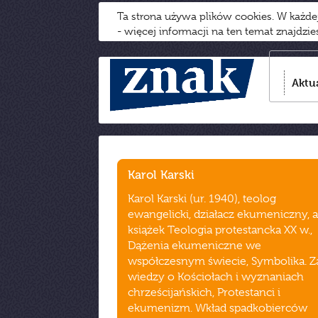
Ta strona używa plików cookies. W każd
- więcej informacji na ten temat znajdzi
Aktu
Karol Karski
Karol Karski (ur. 1940), teolog
ewangelicki, działacz ekumeniczny, 
książek Teologia protestancka XX w.,
Dążenia ekumeniczne we
współczesnym świecie, Symbolika. Z
wiedzy o Kościołach i wyznaniach
chrześcijańskich, Protestanci i
ekumenizm. Wkład spadkobierców