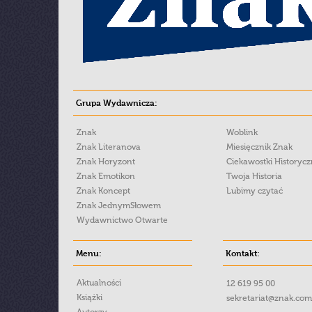
Grupa Wydawnicza:
Znak
Woblink
Znak Literanova
Miesięcznik Znak
Znak Horyzont
Ciekawostki Historyc
Znak Emotikon
Twoja Historia
Znak Koncept
Lubimy czytać
Znak JednymSłowem
Wydawnictwo Otwarte
Menu:
Kontakt:
Aktualności
12 619 95 00
Książki
sekretariat@znak.com