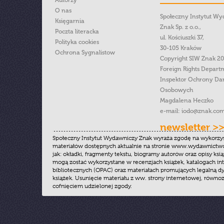
Autorzy
O nas
Społeczny Instytut W
Księgarnia
Znak Sp. z o.o.,
Poczta literacka
ul. Kościuszki 37,
Polityka cookies
30-105 Kraków
Ochrona Sygnalistow
Copyright SIW Znak 2
Foreign Rights Depart
Inspektor Ochrony Da
Osobowych
Magdalena Heczko
e-mail:
iodo@znak.com
newsletter >
Społeczny Instytut Wydawniczy Znak wyraża zgodę na wykorzy
materiałów dostępnych aktualnie na stronie www.wydawnictwoz
jak: okładki, fragmenty tekstu, biogramy autorów oraz opisy ksią
mogą zostać wykorzystane w recenzjach książek, katalogach i
bibliotecznych (OPAC) oraz materiałach promujących legalną dy
książek. Usunięcie materiału z ww. strony internetowej, równoz
cofnięciem udzielonej zgody.