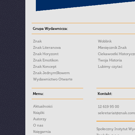
Grupa Wydawnicza:
Znak
Woblink
Znak Literanova
Miesięcznik Znak
Znak Horyzont
Ciekawostki Historyc
Znak Emotikon
Twoja Historia
Znak Koncept
Lubimy czytać
Znak JednymSłowem
Wydawnictwo Otwarte
Menu:
Kontakt:
Aktualności
12 619 95 00
Książki
sekretariat@znak.com
Autorzy
O nas
Społeczny Instytut W
Księgarnia