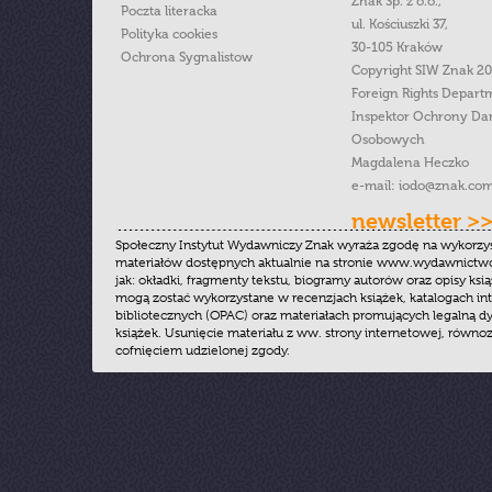
Znak Sp. z o.o.,
Poczta literacka
ul. Kościuszki 37,
Polityka cookies
30-105 Kraków
Ochrona Sygnalistow
Copyright SIW Znak 2
Foreign Rights Depart
Inspektor Ochrony Da
Osobowych
Magdalena Heczko
e-mail:
iodo@znak.com
newsletter >
Społeczny Instytut Wydawniczy Znak wyraża zgodę na wykorzy
materiałów dostępnych aktualnie na stronie www.wydawnictwoz
jak: okładki, fragmenty tekstu, biogramy autorów oraz opisy ksią
mogą zostać wykorzystane w recenzjach książek, katalogach i
bibliotecznych (OPAC) oraz materiałach promujących legalną dy
książek. Usunięcie materiału z ww. strony internetowej, równoz
cofnięciem udzielonej zgody.