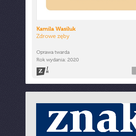
Kamila Wasiluk
Zdrowe zęby
Oprawa twarda
Rok wydania: 2020