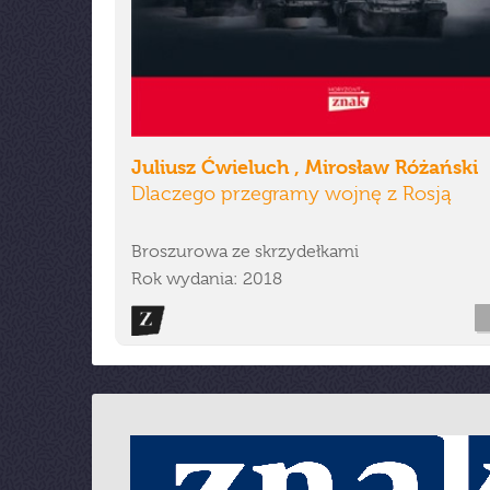
Juliusz Ćwieluch , Mirosław Różański
Dlaczego przegramy wojnę z Rosją
Broszurowa ze skrzydełkami
Rok wydania: 2018