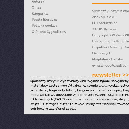
Autorzy
O nas
Społeczny Instytut W
Księgarnia
Znak Sp. z o.o.,
Poczta literacka
ul. Kościuszki 37,
Polityka cookies
30-105 Kraków
Ochrona Sygnalistow
Copyright SIW Znak 2
Foreign Rights Depart
Inspektor Ochrony Da
Osobowych
Magdalena Heczko
e-mail:
iodo@znak.com
newsletter >
Społeczny Instytut Wydawniczy Znak wyraża zgodę na wykorzy
materiałów dostępnych aktualnie na stronie www.wydawnictwoz
jak: okładki, fragmenty tekstu, biogramy autorów oraz opisy ksią
mogą zostać wykorzystane w recenzjach książek, katalogach i
bibliotecznych (OPAC) oraz materiałach promujących legalną dy
książek. Usunięcie materiału z ww. strony internetowej, równoz
cofnięciem udzielonej zgody.