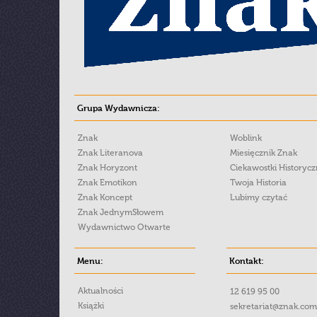
Grupa Wydawnicza:
Znak
Woblink
Znak Literanova
Miesięcznik Znak
Znak Horyzont
Ciekawostki Historyc
Znak Emotikon
Twoja Historia
Znak Koncept
Lubimy czytać
Znak JednymSłowem
Wydawnictwo Otwarte
Menu:
Kontakt:
Aktualności
12 619 95 00
Książki
sekretariat@znak.com