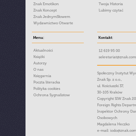
Znak Emotikon
Twoja Historia
Znak Koncept
Lubimy czytać
Znak JednymSłowem
Wydawnictwo Otwarte
Menu:
Kontakt:
Aktualności
12 619 95 00
Książki
sekretariat@znak.com
Autorzy
O nas
Społeczny Instytut W
Księgarnia
Znak Sp. z o.o.,
Poczta literacka
ul. Kościuszki 37,
Polityka cookies
30-105 Kraków
Ochrona Sygnalistow
Copyright SIW Znak 2
Foreign Rights Depart
Inspektor Ochrony Da
Osobowych
Magdalena Heczko
e-mail:
iodo@znak.com