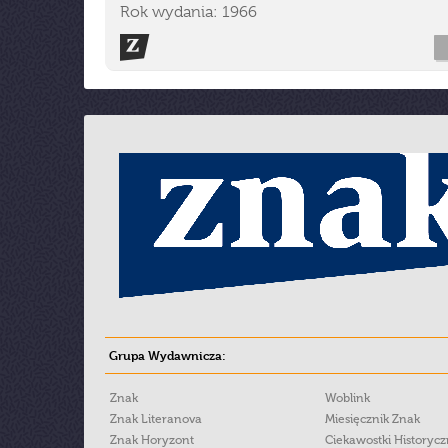
Rok wydania: 1966
Grupa Wydawnicza:
Znak
Woblink
Znak Literanova
Miesięcznik Znak
Znak Horyzont
Ciekawostki Historyc