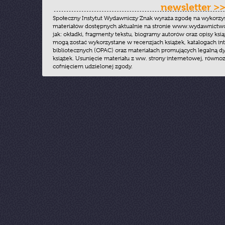
newsletter >
Społeczny Instytut Wydawniczy Znak wyraża zgodę na wykorzy
materiałów dostępnych aktualnie na stronie www.wydawnictwoz
jak: okładki, fragmenty tekstu, biogramy autorów oraz opisy ksią
mogą zostać wykorzystane w recenzjach książek, katalogach i
bibliotecznych (OPAC) oraz materiałach promujących legalną dy
książek. Usunięcie materiału z ww. strony internetowej, równoz
cofnięciem udzielonej zgody.