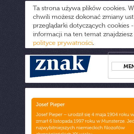
Ta strona używa plików cookies. W
chwili możesz dokonać zmiany us
przeglądarki dotyczących cookies
-
informacji na ten temat znajdziesz
polityce prywatności
.
ME
Josef Pieper
Josef Pieper – urodził się 4 maja 1904 roku w 
zmarł 6 listopada 1997 roku w Munsterze. Je
najwybitniejszych niemieckich filozofów