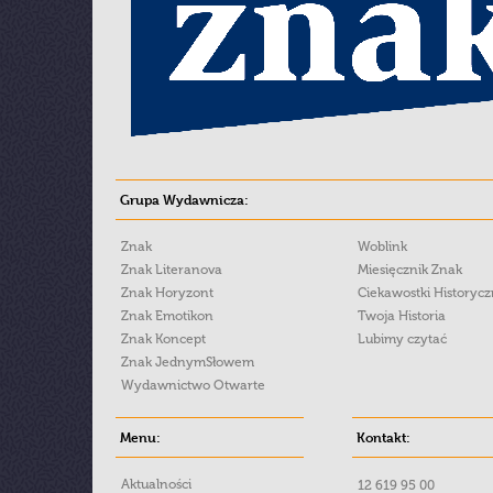
Grupa Wydawnicza:
Znak
Woblink
Znak Literanova
Miesięcznik Znak
Znak Horyzont
Ciekawostki Historyc
Znak Emotikon
Twoja Historia
Znak Koncept
Lubimy czytać
Znak JednymSłowem
Wydawnictwo Otwarte
Menu:
Kontakt:
Aktualności
12 619 95 00