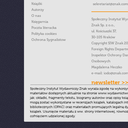
Książki
sekretariat@znak.com
Autorzy
O nas
Społeczny Instytut W
Księgarnia
Znak Sp. z o.o.,
Poczta literacka
ul. Kościuszki 37,
Polityka cookies
30-105 Kraków
Ochrona Sygnalistow
Copyright SIW Znak 2
Foreign Rights Depart
Inspektor Ochrony Da
Osobowych
Magdalena Heczko
e-mail:
iodo@znak.com
newsletter >
Społeczny Instytut Wydawniczy Znak wyraża zgodę na wykorzy
materiałów dostępnych aktualnie na stronie www.wydawnictwoz
jak: okładki, fragmenty tekstu, biogramy autorów oraz opisy ksią
mogą zostać wykorzystane w recenzjach książek, katalogach i
bibliotecznych (OPAC) oraz materiałach promujących legalną dy
książek. Usunięcie materiału z ww. strony internetowej, równoz
cofnięciem udzielonej zgody.