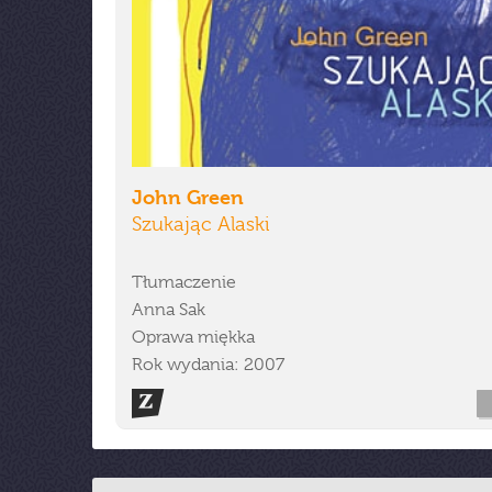
John Green
Szukając Alaski
Tłumaczenie
Anna Sak
Oprawa miękka
Rok wydania: 2007