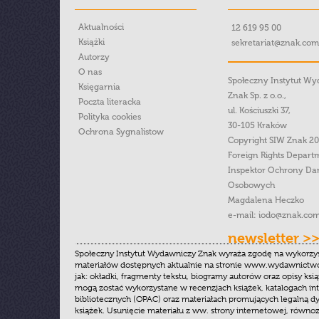
Aktualności
12 619 95 00
Książki
sekretariat@znak.com
Autorzy
O nas
Społeczny Instytut W
Księgarnia
Znak Sp. z o.o.,
Poczta literacka
ul. Kościuszki 37,
Polityka cookies
30-105 Kraków
Ochrona Sygnalistow
Copyright SIW Znak 2
Foreign Rights Depart
Inspektor Ochrony Da
Osobowych
Magdalena Heczko
e-mail:
iodo@znak.com
newsletter >
Społeczny Instytut Wydawniczy Znak wyraża zgodę na wykorzy
materiałów dostępnych aktualnie na stronie www.wydawnictwoz
jak: okładki, fragmenty tekstu, biogramy autorów oraz opisy ksią
mogą zostać wykorzystane w recenzjach książek, katalogach i
bibliotecznych (OPAC) oraz materiałach promujących legalną dy
książek. Usunięcie materiału z ww. strony internetowej, równoz