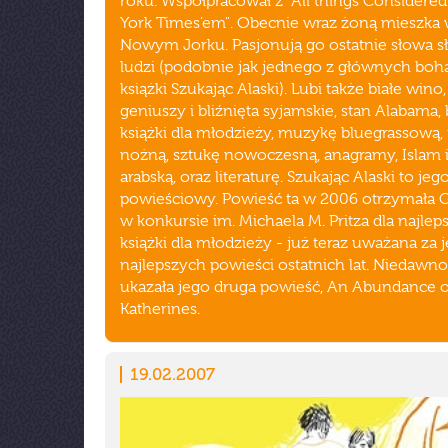
roku. Współpracował z "All things Considered
York Times’em". Obecnie wraz żoną mieszka
Nowym Jorku. Pasjonują go ostatnie słowa 
ludzi (podobnie jak jednego z głównych bo
książki Szukając Alaski). Lubi także białe win
geniuszy i bliźnięta syjamskie, stan Alabama, 
książki dla młodzieży, muzykę bluegrassową, 
nożną, sztukę nowoczesną, anagramy, Islam i
arabską, oraz literaturę. Szukając Alaski to jeg
powieściowy. Powieść ta w 2006 otrzymała G
w konkursie im. Michaela M. Pritza dla najlep
książki dla młodzieży - już teraz uważana za 
najlepszych powieści ostatnich lat. Niedawno
ukazała jego druga powieść, An Abundance o
Katherines.
19.02.2007