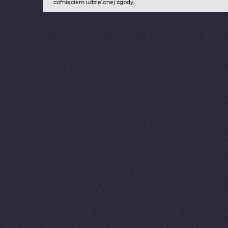
cofnięciem udzielonej zgody.