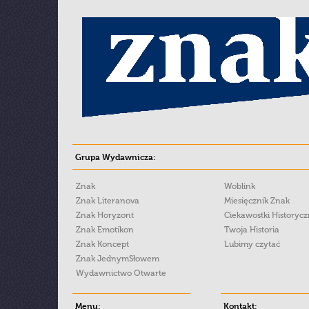
Grupa Wydawnicza:
Znak
Woblink
Znak Literanova
Miesięcznik Znak
Znak Horyzont
Ciekawostki Historyc
Znak Emotikon
Twoja Historia
Znak Koncept
Lubimy czytać
Znak JednymSłowem
Wydawnictwo Otwarte
Menu:
Kontakt: