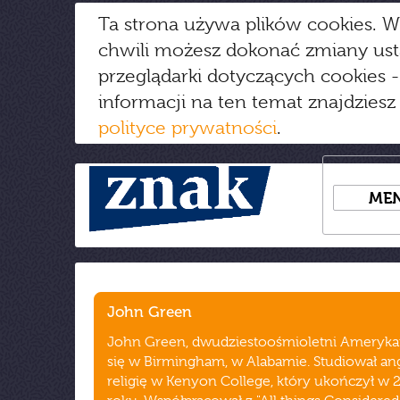
Ta strona używa plików cookies. W
chwili możesz dokonać zmiany us
przeglądarki dotyczących cookies
-
informacji na ten temat znajdziesz
polityce prywatności
.
ME
John Green
John Green, dwudziestoośmioletni Amerykan
się w Birmingham, w Alabamie. Studiował angi
religię w Kenyon College, który ukończył w