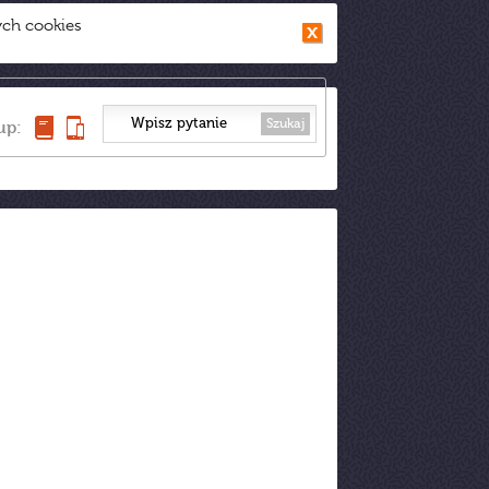
ych cookies
Szukaj
up: