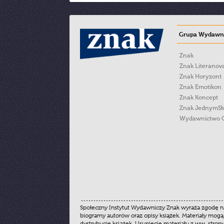
Grupa Wydawni
Znak
Znak Literanov
Znak Horyzont
Znak Emotikon
Znak Koncept
Znak JednymS
Wydawnictwo 
Społeczny Instytut Wydawniczy Znak wyraża zgodę na
biogramy autorów oraz opisy książek. Materiały mogą
dystrybucję książek. Usunięcie materiału z ww. stron