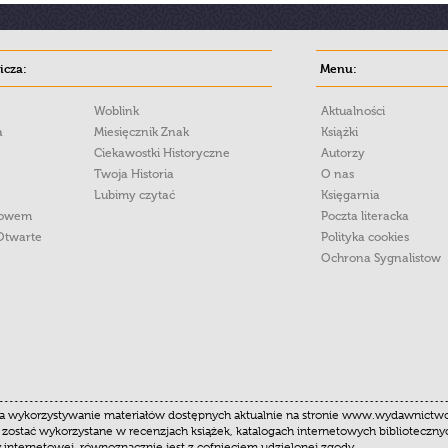
cza:
Menu:
Woblink
Aktualności
a
Miesięcznik Znak
Książki
Ciekawostki Historyczne
Autorzy
Twoja Historia
O nas
Lubimy czytać
Księgarnia
łowem
Poczta literacka
Otwarte
Polityka cookies
Ochrona Sygnalistow
 wykorzystywanie materiałów dostępnych aktualnie na stronie www.wydawnictwoznak
 zostać wykorzystane w recenzjach książek, katalogach internetowych biblioteczn
y internetowej, równoznacznie jest z cofnięciem udzielonej zgody.