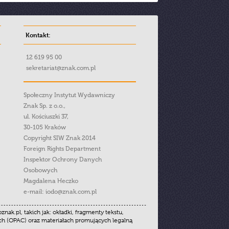
Kontakt:
12 619 95 00
sekretariat@znak.com.pl
Społeczny Instytut Wydawniczy
Znak Sp. z o.o.,
ul. Kościuszki 37,
30-105 Kraków
Copyright SIW Znak 2014
Foreign Rights Department
Inspektor Ochrony Danych
Osobowych
Magdalena Heczko
e-mail:
iodo@znak.com.pl
.pl, takich jak: okładki, fragmenty tekstu,
ych (OPAC) oraz materiałach promujących legalną