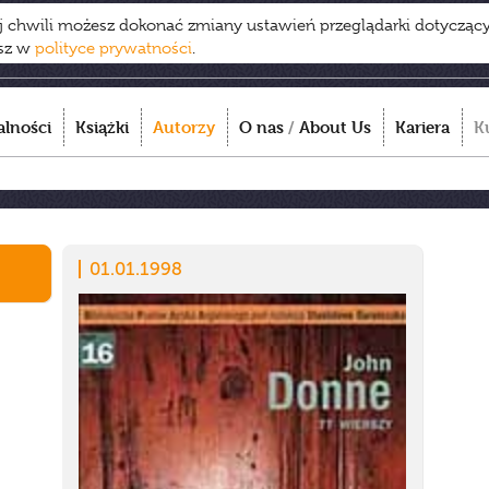
ej chwili możesz dokonać zmiany ustawień przeglądarki dotycząc
esz w
polityce prywatności
.
alności
Książki
Autorzy
O nas
/
About Us
Kariera
K
01.01.1998