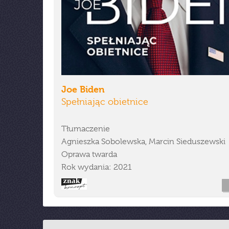
Joe Biden
Spełniając obietnice
Tłumaczenie
Agnieszka Sobolewska, Marcin Sieduszewski
Oprawa twarda
Rok wydania: 2021