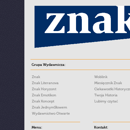
Grupa Wydawnicza:
Znak
Woblink
Znak Literanova
Miesięcznik Znak
Znak Horyzont
Ciekawostki Historyc
Znak Emotikon
Twoja Historia
Znak Koncept
Lubimy czytać
Znak JednymSłowem
Wydawnictwo Otwarte
Menu:
Kontakt: