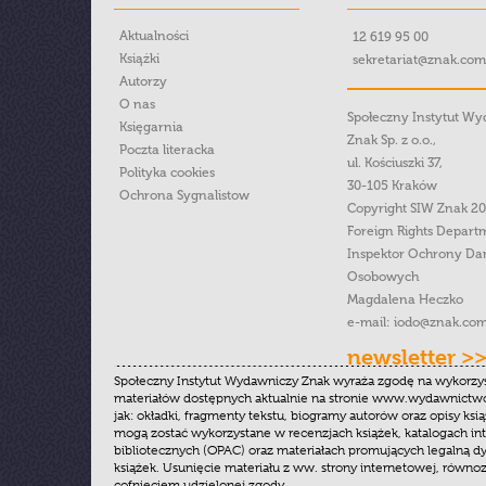
Aktualności
12 619 95 00
Książki
sekretariat@znak.com
Autorzy
O nas
Społeczny Instytut W
Księgarnia
Znak Sp. z o.o.,
Poczta literacka
ul. Kościuszki 37,
Polityka cookies
30-105 Kraków
Ochrona Sygnalistow
Copyright SIW Znak 2
Foreign Rights Depart
Inspektor Ochrony Da
Osobowych
Magdalena Heczko
e-mail:
iodo@znak.com
newsletter >
Społeczny Instytut Wydawniczy Znak wyraża zgodę na wykorzy
materiałów dostępnych aktualnie na stronie www.wydawnictwoz
jak: okładki, fragmenty tekstu, biogramy autorów oraz opisy ksią
mogą zostać wykorzystane w recenzjach książek, katalogach i
bibliotecznych (OPAC) oraz materiałach promujących legalną dy
książek. Usunięcie materiału z ww. strony internetowej, równoz
cofnięciem udzielonej zgody.