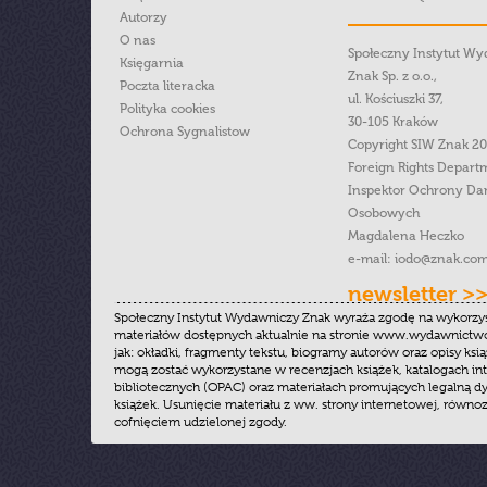
Autorzy
O nas
Społeczny Instytut W
Księgarnia
Znak Sp. z o.o.,
Poczta literacka
ul. Kościuszki 37,
Polityka cookies
30-105 Kraków
Ochrona Sygnalistow
Copyright SIW Znak 2
Foreign Rights Depart
Inspektor Ochrony Da
Osobowych
Magdalena Heczko
e-mail:
iodo@znak.com
newsletter >
Społeczny Instytut Wydawniczy Znak wyraża zgodę na wykorzy
materiałów dostępnych aktualnie na stronie www.wydawnictwoz
jak: okładki, fragmenty tekstu, biogramy autorów oraz opisy ksią
mogą zostać wykorzystane w recenzjach książek, katalogach i
bibliotecznych (OPAC) oraz materiałach promujących legalną dy
książek. Usunięcie materiału z ww. strony internetowej, równoz
cofnięciem udzielonej zgody.