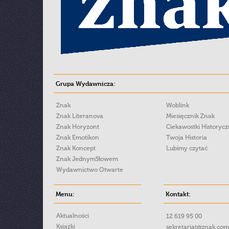
Grupa Wydawnicza:
Znak
Woblink
Znak Literanova
Miesięcznik Znak
Znak Horyzont
Ciekawostki Historyc
Znak Emotikon
Twoja Historia
Znak Koncept
Lubimy czytać
Znak JednymSłowem
Wydawnictwo Otwarte
Menu:
Kontakt:
Aktualności
12 619 95 00
Książki
sekretariat@znak.com