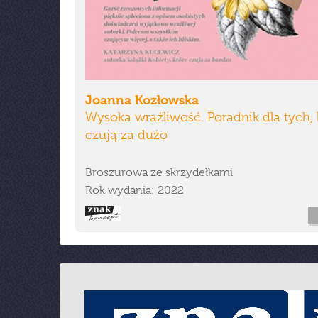
Joanna Kozłowska
Wysoka wrażliwość. Poradnik dla tych, 
czują za dużo
Broszurowa ze skrzydełkami
Rok wydania: 2022