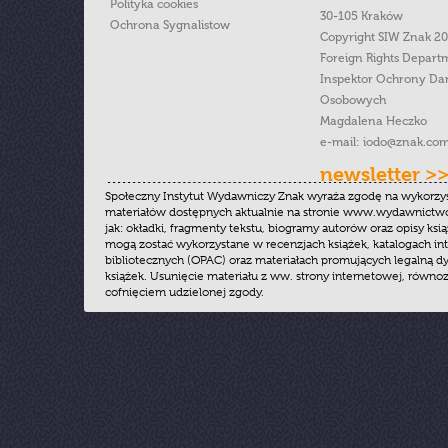
Polityka cookies
30-105 Kraków
Ochrona Sygnalistow
Copyright SIW Znak 2
Foreign Rights Depart
Inspektor Ochrony Da
Osobowych
Magdalena Heczko
e-mail:
iodo@znak.com
newsletter >
Społeczny Instytut Wydawniczy Znak wyraża zgodę na wykorzy
materiałów dostępnych aktualnie na stronie www.wydawnictwoz
jak: okładki, fragmenty tekstu, biogramy autorów oraz opisy ksią
mogą zostać wykorzystane w recenzjach książek, katalogach i
bibliotecznych (OPAC) oraz materiałach promujących legalną dy
książek. Usunięcie materiału z ww. strony internetowej, równoz
cofnięciem udzielonej zgody.