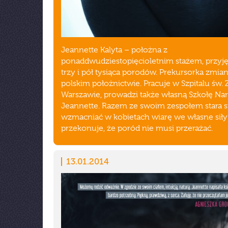
Jeannette Kalyta – położna z
ponaddwudziestopięcioletnim stażem, przyj
trzy i pół tysiąca porodów. Prekursorka zmia
polskim położnictwie. Pracuje w Szpitalu św. 
Warszawie, prowadzi także własną Szkołę Na
Jeannette. Razem ze swoim zespołem stara s
wzmacniać w kobietach wiarę we własne siły
przekonuje, że poród nie musi przerażać.
13.01.2014