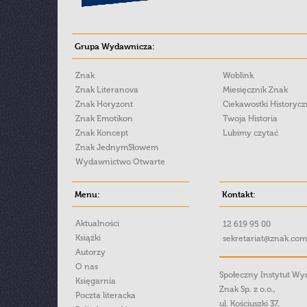
Grupa Wydawnicza:
Znak
Woblink
Znak Literanova
Miesięcznik Znak
Znak Horyzont
Ciekawostki Historyc
Znak Emotikon
Twoja Historia
Znak Koncept
Lubimy czytać
Znak JednymSłowem
Wydawnictwo Otwarte
Menu:
Kontakt:
Aktualności
12 619 95 00
Książki
sekretariat@znak.com
Autorzy
O nas
Społeczny Instytut W
Księgarnia
Znak Sp. z o.o.,
Poczta literacka
ul. Kościuszki 37,