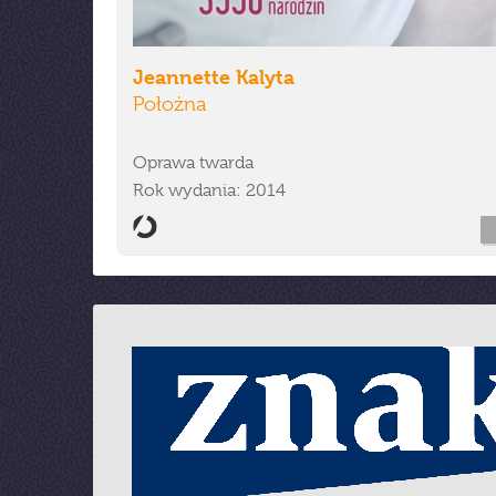
Jeannette Kalyta
Położna
Oprawa twarda
Rok wydania: 2014