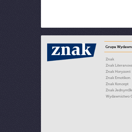
Grupa Wydawni
Znak
Znak Literanov
Znak Horyzont
Znak Emotikon
Znak Koncept
Znak JednymS
Wydawnictwo 