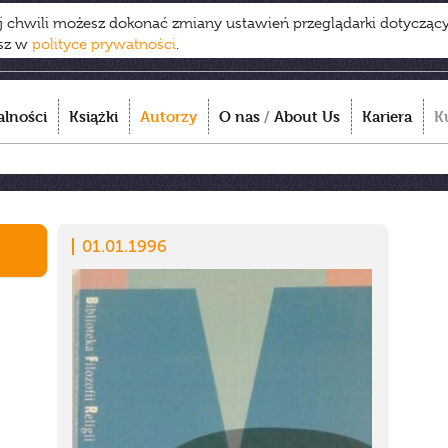
ej chwili możesz dokonać zmiany ustawień przeglądarki dotycząc
esz w
polityce prywatności
.
alności
Książki
Autorzy
O nas
/
About Us
Kariera
K
01.01.1996