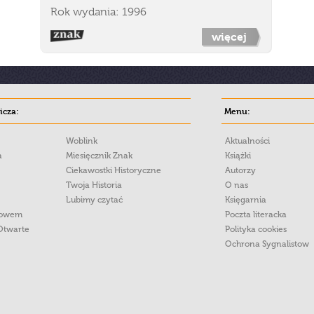
Rok wydania: 1996
więcej
cza:
Menu:
Woblink
Aktualności
a
Miesięcznik Znak
Książki
Ciekawostki Historyczne
Autorzy
Twoja Historia
O nas
Lubimy czytać
Księgarnia
łowem
Poczta literacka
Otwarte
Polityka cookies
Ochrona Sygnalistow