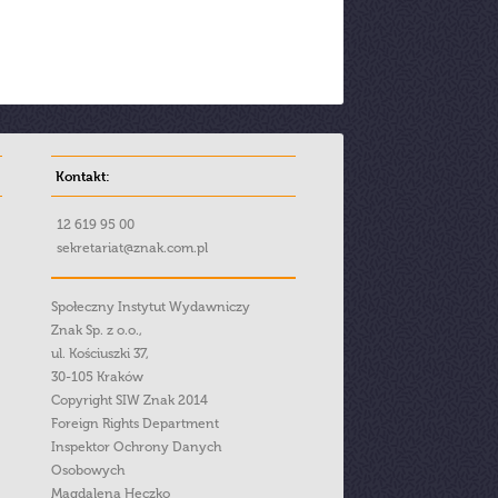
Kontakt:
12 619 95 00
sekretariat@znak.com.pl
Społeczny Instytut Wydawniczy
Znak Sp. z o.o.,
ul. Kościuszki 37,
30-105 Kraków
Copyright SIW Znak 2014
Foreign Rights Department
Inspektor Ochrony Danych
Osobowych
Magdalena Heczko