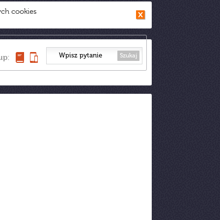
ych cookies
Szukaj
up: