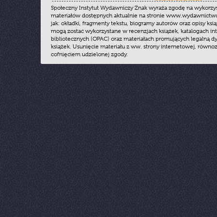
Społeczny Instytut Wydawniczy Znak wyraża zgodę na wykorzy
materiałów dostępnych aktualnie na stronie www.wydawnictwoz
jak: okładki, fragmenty tekstu, biogramy autorów oraz opisy ksią
mogą zostać wykorzystane w recenzjach książek, katalogach i
bibliotecznych (OPAC) oraz materiałach promujących legalną dy
książek. Usunięcie materiału z ww. strony internetowej, równoz
cofnięciem udzielonej zgody.