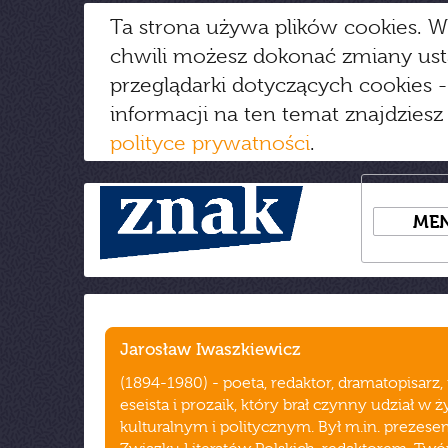
Ta strona używa plików cookies. W
chwili możesz dokonać zmiany us
przeglądarki dotyczących cookies
-
informacji na ten temat znajdziesz
polityce prywatności
.
ME
Jarosław Iwaszkiewicz
(1894-1980) - poeta, redaktor, dramatopisarz,
eseista i prozaik, który brał czynny udział w ż
kulturalnym i politycznym. Był m.in. prezes