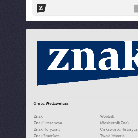
Grupa Wydawnicza:
Znak
Woblink
Znak Literanova
Miesięcznik Znak
Znak Horyzont
Ciekawostki Historyc
Znak Emotikon
Twoja Historia