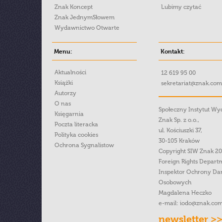
Znak Koncept
Lubimy czytać
Znak JednymSłowem
Wydawnictwo Otwarte
Menu:
Kontakt:
Aktualności
12 619 95 00
Książki
sekretariat@znak.com
Autorzy
O nas
Społeczny Instytut W
Księgarnia
Znak Sp. z o.o.,
Poczta literacka
ul. Kościuszki 37,
Polityka cookies
30-105 Kraków
Ochrona Sygnalistow
Copyright SIW Znak 2
Foreign Rights Depart
Inspektor Ochrony Da
Osobowych
Magdalena Heczko
e-mail:
iodo@znak.com
newsletter >