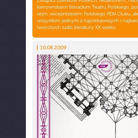
Związku Literatów Polskich, redaktorem „Twór
kierownikiem literackim Teatru Polskiego, p
sejm, wiceprezesem Polskiego PEN Clubu, al
wszystkim jednym z najciekawszych i najbard
twórczych ludzi literatury XX wieku.
10.08.2009