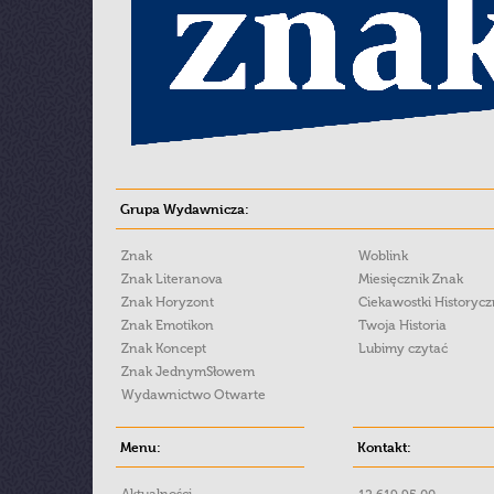
Grupa Wydawnicza:
Znak
Woblink
Znak Literanova
Miesięcznik Znak
Znak Horyzont
Ciekawostki Historyc
Znak Emotikon
Twoja Historia
Znak Koncept
Lubimy czytać
Znak JednymSłowem
Wydawnictwo Otwarte
Menu:
Kontakt: