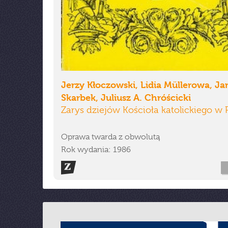
Jerzy Kłoczowski, Lidia Müllerowa, Ja
Skarbek, Juliusz A. Chróścicki
Zarys dziejów Kościoła katolickiego w 
Oprawa twarda z obwolutą
Rok wydania: 1986