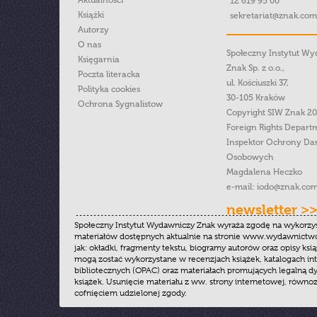
Aktualności
12 619 95 00
Książki
sekretariat@znak.com
Autorzy
O nas
Społeczny Instytut W
Księgarnia
Znak Sp. z o.o.,
Poczta literacka
ul. Kościuszki 37,
Polityka cookies
30-105 Kraków
Ochrona Sygnalistow
Copyright SIW Znak 2
Foreign Rights Depart
Inspektor Ochrony Da
Osobowych
Magdalena Heczko
e-mail:
iodo@znak.com
newsletter >
Społeczny Instytut Wydawniczy Znak wyraża zgodę na wykorzy
materiałów dostępnych aktualnie na stronie www.wydawnictwoz
jak: okładki, fragmenty tekstu, biogramy autorów oraz opisy ksią
mogą zostać wykorzystane w recenzjach książek, katalogach i
bibliotecznych (OPAC) oraz materiałach promujących legalną dy
książek. Usunięcie materiału z ww. strony internetowej, równoz
cofnięciem udzielonej zgody.