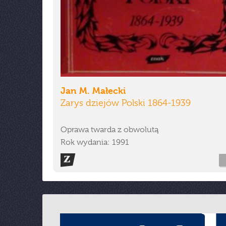
Jan M. Małecki
Zarys dziejów Polski 1864-1939
Oprawa twarda z obwolutą
Rok wydania: 1991