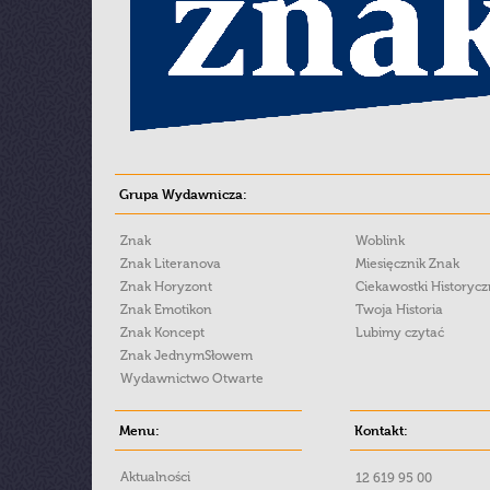
Grupa Wydawnicza:
Znak
Woblink
Znak Literanova
Miesięcznik Znak
Znak Horyzont
Ciekawostki Historyc
Znak Emotikon
Twoja Historia
Znak Koncept
Lubimy czytać
Znak JednymSłowem
Wydawnictwo Otwarte
Menu:
Kontakt:
Aktualności
12 619 95 00