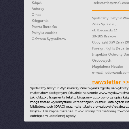
Książki
sekretariat@znak.com
Autorzy
O nas
Społeczny Instytut W
Księgarnia
Znak Sp. z o.o.,
Poczta literacka
ul. Kościuszki 37,
Polityka cookies
30-105 Kraków
Ochrona Sygnalistow
Copyright SIW Znak 2
Foreign Rights Depart
Inspektor Ochrony Da
Osobowych
Magdalena Heczko
e-mail:
iodo@znak.com
newsletter >
Społeczny Instytut Wydawniczy Znak wyraża zgodę na wykorzy
materiałów dostępnych aktualnie na stronie www.wydawnictwoz
jak: okładki, fragmenty tekstu, biogramy autorów oraz opisy ksią
mogą zostać wykorzystane w recenzjach książek, katalogach i
bibliotecznych (OPAC) oraz materiałach promujących legalną dy
książek. Usunięcie materiału z ww. strony internetowej, równoz
cofnięciem udzielonej zgody.