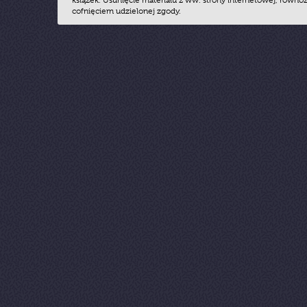
książek. Usunięcie materiału z ww. strony internetowej, równoz
cofnięciem udzielonej zgody.