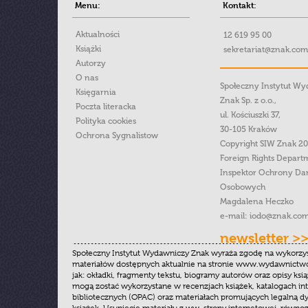
Menu:
Kontakt:
Aktualności
12 619 95 00
Książki
sekretariat@znak.com
Autorzy
O nas
Społeczny Instytut W
Księgarnia
Znak Sp. z o.o.,
Poczta literacka
ul. Kościuszki 37,
Polityka cookies
30-105 Kraków
Ochrona Sygnalistow
Copyright SIW Znak 2
Foreign Rights Depart
Inspektor Ochrony Da
Osobowych
Magdalena Heczko
e-mail:
iodo@znak.com
newsletter >
Społeczny Instytut Wydawniczy Znak wyraża zgodę na wykorzy
materiałów dostępnych aktualnie na stronie www.wydawnictwoz
jak: okładki, fragmenty tekstu, biogramy autorów oraz opisy ksią
mogą zostać wykorzystane w recenzjach książek, katalogach i
bibliotecznych (OPAC) oraz materiałach promujących legalną dy