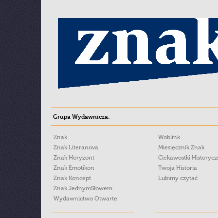
Grupa Wydawnicza:
Znak
Woblink
Znak Literanova
Miesięcznik Znak
Znak Horyzont
Ciekawostki Historyc
Znak Emotikon
Twoja Historia
Znak Koncept
Lubimy czytać
Znak JednymSłowem
Wydawnictwo Otwarte