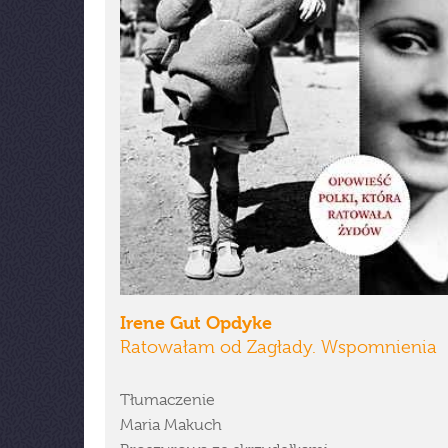
Irene Gut Opdyke
Ratowałam od Zagłady. Wspomnienia
Tłumaczenie
Maria Makuch