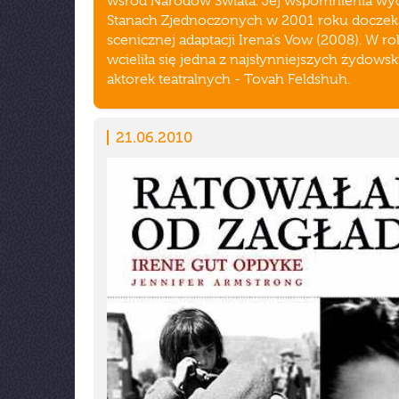
wśród Narodów Świata. Jej wspomnienia wy
Stanach Zjednoczonych w 2001 roku doczeka
scenicznej adaptacji Irena's Vow (2008). W ro
wcieliła się jedna z najsłynniejszych żydowsk
aktorek teatralnych - Tovah Feldshuh.
21.06.2010