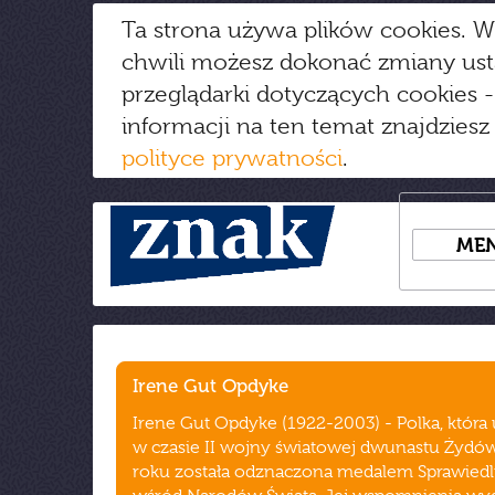
Ta strona używa plików cookies. W
chwili możesz dokonać zmiany us
przeglądarki dotyczących cookies
-
informacji na ten temat znajdziesz
polityce prywatności
.
ME
Irene Gut Opdyke
Irene Gut Opdyke (1922-2003) - Polka, która
w czasie II wojny światowej dwunastu Żydó
roku została odznaczona medalem Sprawied