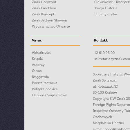
Znak Horyzont
Ciekawostki Historyc
Znak Emotikon
Twoja Historia
Znak Koncept
Lubimy czytać
Znak JednymSłowem
Wydawnictwo Otwarte
Menu:
Kontakt:
Aktualności
12 619 95 00
Książki
sekretariat@znak.com
Autorzy
O nas
Społeczny Instytut W
Księgarnia
Znak Sp. z o.o.,
Poczta literacka
ul. Kościuszki 37,
Polityka cookies
30-105 Kraków
Ochrona Sygnalistow
Copyright SIW Znak 2
Foreign Rights Depart
Inspektor Ochrony Da
Osobowych
Magdalena Heczko
e-mail:
iodo@znak.com