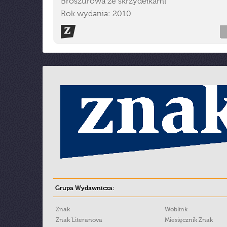
Broszurowa ze skrzydełkami
Rok wydania: 2010
Grupa Wydawnicza:
Znak
Woblink
Znak Literanova
Miesięcznik Znak