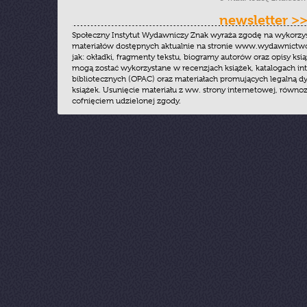
newsletter >
Społeczny Instytut Wydawniczy Znak wyraża zgodę na wykorzy
materiałów dostępnych aktualnie na stronie www.wydawnictwoz
jak: okładki, fragmenty tekstu, biogramy autorów oraz opisy ksią
mogą zostać wykorzystane w recenzjach książek, katalogach i
bibliotecznych (OPAC) oraz materiałach promujących legalną dy
książek. Usunięcie materiału z ww. strony internetowej, równoz
cofnięciem udzielonej zgody.