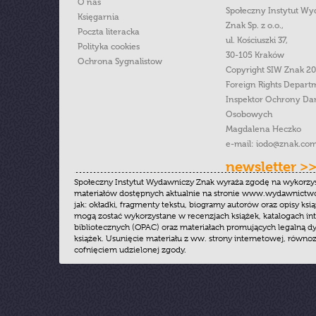
O nas
Społeczny Instytut W
Księgarnia
Znak Sp. z o.o.,
Poczta literacka
ul. Kościuszki 37,
Polityka cookies
30-105 Kraków
Ochrona Sygnalistow
Copyright SIW Znak 2
Foreign Rights Depart
Inspektor Ochrony Da
Osobowych
Magdalena Heczko
e-mail:
iodo@znak.com
newsletter >
Społeczny Instytut Wydawniczy Znak wyraża zgodę na wykorzy
materiałów dostępnych aktualnie na stronie www.wydawnictwoz
jak: okładki, fragmenty tekstu, biogramy autorów oraz opisy ksią
mogą zostać wykorzystane w recenzjach książek, katalogach i
bibliotecznych (OPAC) oraz materiałach promujących legalną dy
książek. Usunięcie materiału z ww. strony internetowej, równoz
cofnięciem udzielonej zgody.