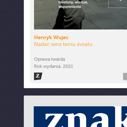
Henryk Wujec
Nadać sens temu światu
Oprawa twarda
Rok wydania: 2021