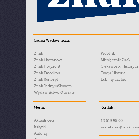
Grupa Wydawnicza:
Znak
Woblink
Znak Literanova
Miesięcznik Znak
Znak Horyzont
Ciekawostki Historyc
Znak Emotikon
Twoja Historia
Znak Koncept
Lubimy czytać
Znak JednymSłowem
Wydawnictwo Otwarte
Menu:
Kontakt:
Aktualności
12 619 95 00
Książki
sekretariat@znak.com
Autorzy