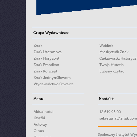
Grupa Wydawnicza:
Znak
Woblink
Znak Literanova
Miesięcznik Znak
Znak Horyzont
Ciekawostki Historyc
Znak Emotikon
Twoja Historia
Znak Koncept
Lubimy czytać
Znak JednymSłowem
Wydawnictwo Otwarte
Menu:
Kontakt:
Aktualności
12 619 95 00
Książki
sekretariat@znak.com
Autorzy
O nas
Społeczny Instytut W