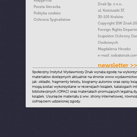
Księgarnia
Znak Sp. z o.o.,
Poczta literacka
ul. Kościuszki 37,
Polityka cookies
30-105 Kraków
Ochrona Sygnalistow
Copyright SIW Znak 2
Foreign Rights Depart
Inspektor Ochrony Da
Osobowych
Magdalena Heczko
e-mail:
iodo@znak.com
newsletter >
Społeczny Instytut Wydawniczy Znak wyraża zgodę na wykorzy
materiałów dostępnych aktualnie na stronie www.wydawnictwoz
jak: okładki, fragmenty tekstu, biogramy autorów oraz opisy ksią
mogą zostać wykorzystane w recenzjach książek, katalogach i
bibliotecznych (OPAC) oraz materiałach promujących legalną dy
książek. Usunięcie materiału z ww. strony internetowej, równoz
cofnięciem udzielonej zgody.