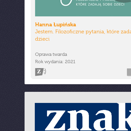
Hanna Łupińska
Jestem. Filozoficzne pytania, które zad
dzieci
Oprawa twarda
Rok wydania: 2021