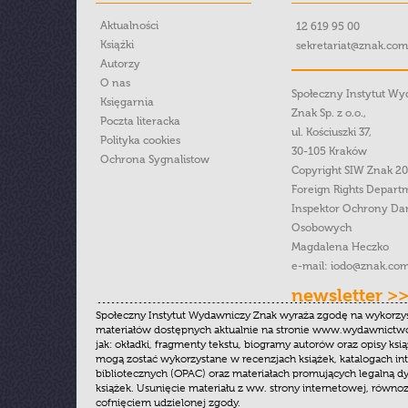
Aktualności
12 619 95 00
Książki
sekretariat@znak.com
Autorzy
O nas
Społeczny Instytut W
Księgarnia
Znak Sp. z o.o.,
Poczta literacka
ul. Kościuszki 37,
Polityka cookies
30-105 Kraków
Ochrona Sygnalistow
Copyright SIW Znak 2
Foreign Rights Depart
Inspektor Ochrony Da
Osobowych
Magdalena Heczko
e-mail:
iodo@znak.com
newsletter >
Społeczny Instytut Wydawniczy Znak wyraża zgodę na wykorzy
materiałów dostępnych aktualnie na stronie www.wydawnictwoz
jak: okładki, fragmenty tekstu, biogramy autorów oraz opisy ksią
mogą zostać wykorzystane w recenzjach książek, katalogach i
bibliotecznych (OPAC) oraz materiałach promujących legalną dy
książek. Usunięcie materiału z ww. strony internetowej, równoz
cofnięciem udzielonej zgody.