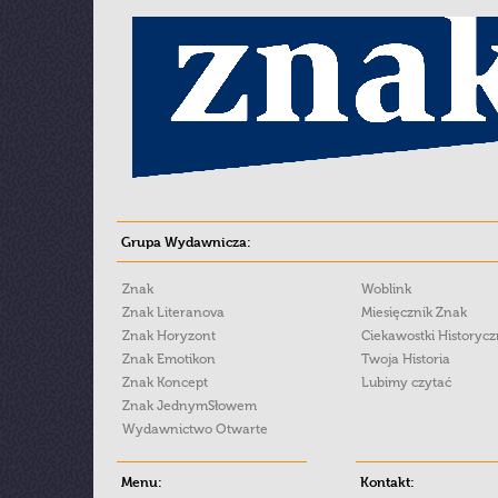
Grupa Wydawnicza:
Znak
Woblink
Znak Literanova
Miesięcznik Znak
Znak Horyzont
Ciekawostki Historyc
Znak Emotikon
Twoja Historia
Znak Koncept
Lubimy czytać
Znak JednymSłowem
Wydawnictwo Otwarte
Menu:
Kontakt: