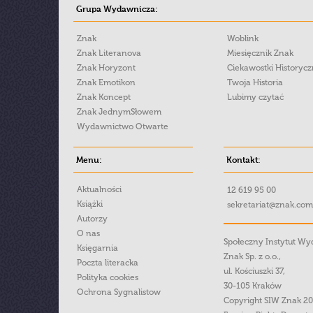
Grupa Wydawnicza:
Znak
Woblink
Znak Literanova
Miesięcznik Znak
Znak Horyzont
Ciekawostki Historyc
Znak Emotikon
Twoja Historia
Znak Koncept
Lubimy czytać
Znak JednymSłowem
Wydawnictwo Otwarte
Menu:
Kontakt:
Aktualności
12 619 95 00
Książki
sekretariat@znak.com
Autorzy
O nas
Społeczny Instytut W
Księgarnia
Znak Sp. z o.o.,
Poczta literacka
ul. Kościuszki 37,
Polityka cookies
30-105 Kraków
Ochrona Sygnalistow
Copyright SIW Znak 2