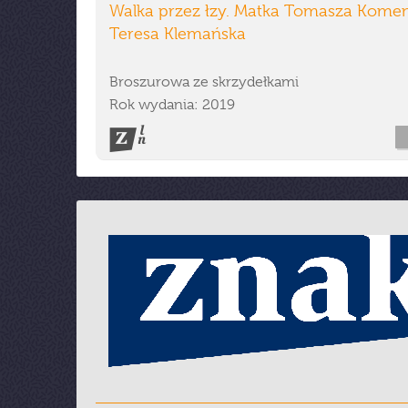
Walka przez łzy. Matka Tomasza Kome
Teresa Klemańska
Broszurowa ze skrzydełkami
Rok wydania: 2019