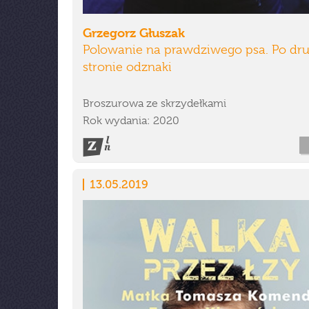
Grzegorz Głuszak
Polowanie na prawdziwego psa. Po dru
stronie odznaki
Broszurowa ze skrzydełkami
Rok wydania: 2020
13.05.2019