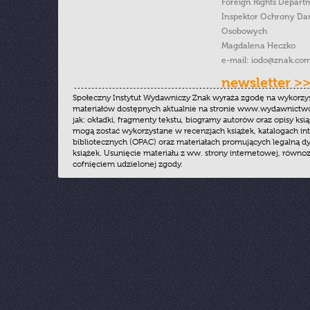
Foreign Rights Depart
Inspektor Ochrony Da
Osobowych
Magdalena Heczko
e-mail:
iodo@znak.com
newsletter >
Społeczny Instytut Wydawniczy Znak wyraża zgodę na wykorzy
materiałów dostępnych aktualnie na stronie www.wydawnictwoz
jak: okładki, fragmenty tekstu, biogramy autorów oraz opisy ksią
mogą zostać wykorzystane w recenzjach książek, katalogach i
bibliotecznych (OPAC) oraz materiałach promujących legalną dy
książek. Usunięcie materiału z ww. strony internetowej, równoz
cofnięciem udzielonej zgody.