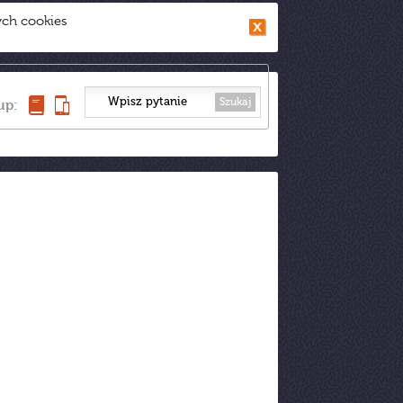
ych cookies
Szukaj
up: