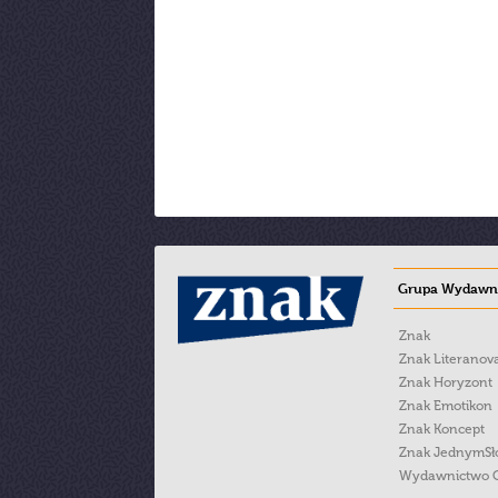
Grupa Wydawni
Znak
Znak Literanov
Znak Horyzont
Znak Emotikon
Znak Koncept
Znak JednymS
Wydawnictwo 