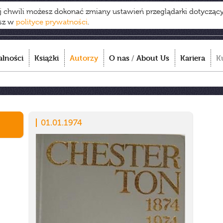
ej chwili możesz dokonać zmiany ustawień przeglądarki dotycząc
esz w
polityce prywatności
.
alności
Książki
Autorzy
O nas
/
About Us
Kariera
K
01.01.1974