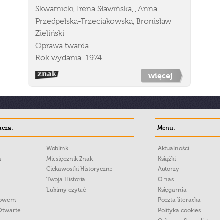
Skwarnicki, Irena Sławińska, , Anna
Przedpełska-Trzeciakowska, Bronisław
Zieliński
Oprawa twarda
Rok wydania: 1974
więcej
cza:
Menu:
Woblink
Aktualności
a
Miesięcznik Znak
Książki
Ciekawostki Historyczne
Autorzy
Twoja Historia
O nas
Lubimy czytać
Księgarnia
łowem
Poczta literacka
Otwarte
Polityka cookies