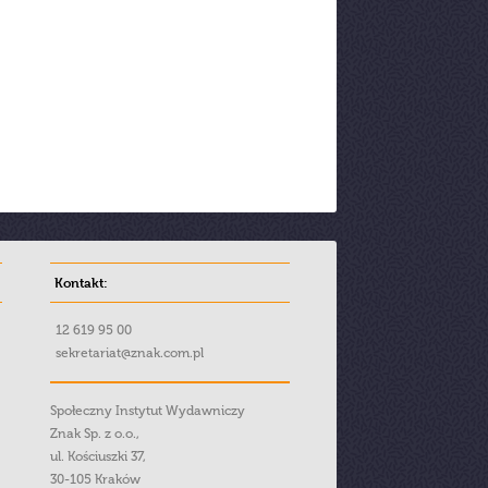
Kontakt:
12 619 95 00
sekretariat@znak.com.pl
Społeczny Instytut Wydawniczy
Znak Sp. z o.o.,
ul. Kościuszki 37,
30-105 Kraków