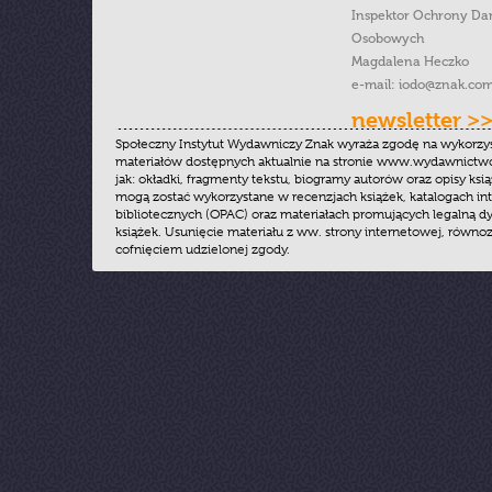
Inspektor Ochrony Da
Osobowych
Magdalena Heczko
e-mail:
iodo@znak.com
newsletter >
Społeczny Instytut Wydawniczy Znak wyraża zgodę na wykorzy
materiałów dostępnych aktualnie na stronie www.wydawnictwoz
jak: okładki, fragmenty tekstu, biogramy autorów oraz opisy ksią
mogą zostać wykorzystane w recenzjach książek, katalogach i
bibliotecznych (OPAC) oraz materiałach promujących legalną dy
książek. Usunięcie materiału z ww. strony internetowej, równoz
cofnięciem udzielonej zgody.