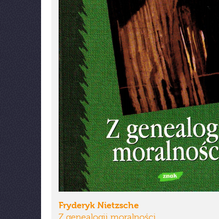
Fryderyk Nietzsche
Z genealogii moralności