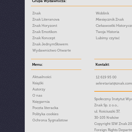
Grupa Wydawnicza:
Znak
Woblink
Znak Literanova
Miesięcznik Znak
Znak Horyzont
Ciekawostki Historyc
Znak Emotikon
Twoja Historia
Znak Koncept
Lubimy czytać
Znak JednymSłowem
Wydawnictwo Otwarte
Menu:
Kontakt:
Aktualności
12 619 95 00
Książki
sekretariat@znak.com
Autorzy
O nas
Społeczny Instytut W
Księgarnia
Znak Sp. z o.o.,
Poczta literacka
ul. Kościuszki 37,
Polityka cookies
30-105 Kraków
Ochrona Sygnalistow
Copyright SIW Znak 2
Foreign Rights Depart