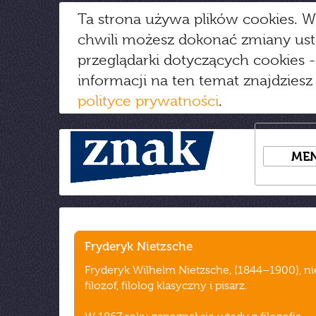
Ta strona używa plików cookies. W
chwili możesz dokonać zmiany us
przeglądarki dotyczących cookies
-
informacji na ten temat znajdziesz
polityce prywatności
.
ME
Fryderyk Nietzsche
Fryderyk Wilhelm Nietzsche, (1844–1900), n
filozof, filolog klasyczny i pisarz.