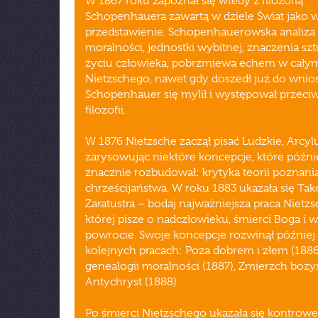
W 1867 roku zapoznał się wtedy z filozofią
Schopenhauera zawartą w dziele Świat jako w
przedstawienie. Schopenhauerowska analiza
moralności, jednostki wybitnej, znaczenia szt
życiu człowieka, pobrzmiewa echem w całym
Nietzschego, nawet gdy doszedł już do wnios
Schopenhauer się mylił i występował przeci
filozofii.
W 1876 Nietzsche zaczął pisać Ludzkie, Arcyl
zarysowując niektóre koncepcje, które późni
znacznie rozbudował: krytyka teorii poznania,
chrześcijaństwa. W roku 1883 ukazała się Tak
Zaratustra – bodaj najważniejsza praca Nietz
której pisze o nadczłowieku, śmierci Boga i
powrocie. Swoje koncepcje rozwinął później
kolejnych pracach: Poza dobrem i złem (1886
genealogii moralności (1887), Zmierzch boży
Antychryst (1888).
Po śmierci Nietzschego ukazała się kontrowe