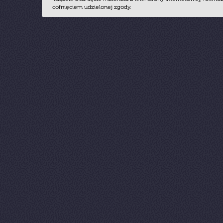
cofnięciem udzielonej zgody.