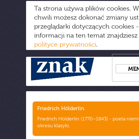
Ta strona używa plików cookies. W
chwili możesz dokonać zmiany us
przeglądarki dotyczących cookies
-
informacji na ten temat znajdziesz
polityce prywatności
.
ME
Friedrich Hölderlin
Friedrich Hölderlin (1770–1843) - poeta niem
okresu klasyki.