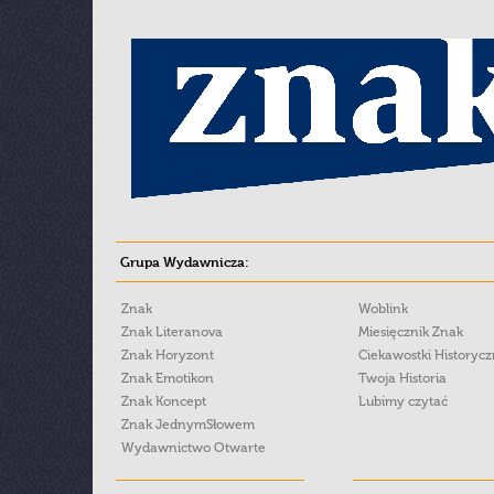
Grupa Wydawnicza:
Znak
Woblink
Znak Literanova
Miesięcznik Znak
Znak Horyzont
Ciekawostki Historyc
Znak Emotikon
Twoja Historia
Znak Koncept
Lubimy czytać
Znak JednymSłowem
Wydawnictwo Otwarte