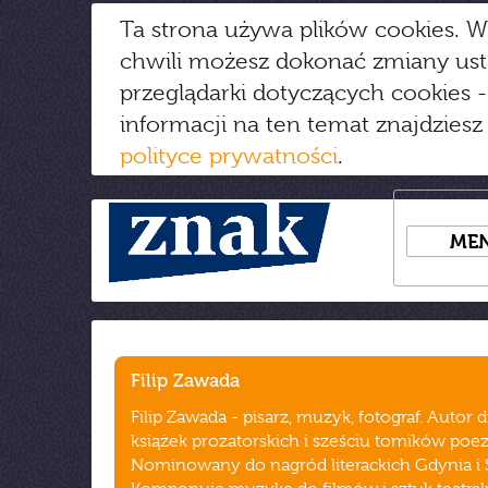
Ta strona używa plików cookies. W
chwili możesz dokonać zmiany us
przeglądarki dotyczących cookies
-
informacji na ten temat znajdziesz
polityce prywatności
.
ME
Filip Zawada
Filip Zawada - pisarz, muzyk, fotograf. Autor
książek prozatorskich i sześciu tomików poezj
Nominowany do nagród literackich Gdynia i S