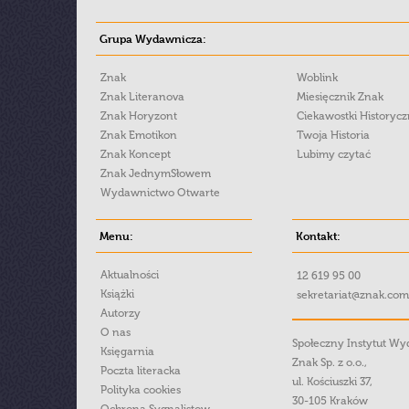
Grupa Wydawnicza:
Znak
Woblink
Znak Literanova
Miesięcznik Znak
Znak Horyzont
Ciekawostki Historyc
Znak Emotikon
Twoja Historia
Znak Koncept
Lubimy czytać
Znak JednymSłowem
Wydawnictwo Otwarte
Menu:
Kontakt:
Aktualności
12 619 95 00
Książki
sekretariat@znak.com
Autorzy
O nas
Społeczny Instytut W
Księgarnia
Znak Sp. z o.o.,
Poczta literacka
ul. Kościuszki 37,
Polityka cookies
30-105 Kraków