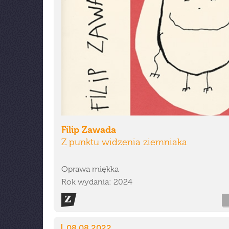
Filip Zawada
Z punktu widzenia ziemniaka
Oprawa miękka
Rok wydania: 2024
08.08.2022