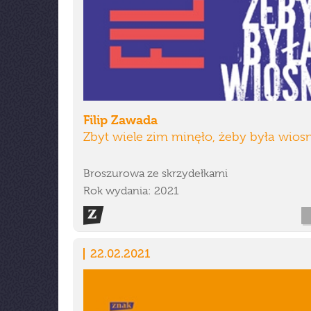
Filip Zawada
Zbyt wiele zim minęło, żeby była wios
Broszurowa ze skrzydełkami
Rok wydania: 2021
22.02.2021