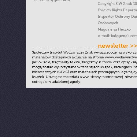
Ochrona Sygnalistow
Copyright SIW Znak 2
Foreign Rights Depart
Inspektor Ochrony Da
Osobowych
Magdalena Heczko
e-mail:
iodo@znak.com
newsletter >
Społeczny Instytut Wydawniczy Znak wyraża zgodę na wykorzy
materiałów dostępnych aktualnie na stronie www.wydawnictwoz
jak: okładki, fragmenty tekstu, biogramy autorów oraz opisy ksią
mogą zostać wykorzystane w recenzjach książek, katalogach i
bibliotecznych (OPAC) oraz materiałach promujących legalną dy
książek. Usunięcie materiału z ww. strony internetowej, równoz
cofnięciem udzielonej zgody.