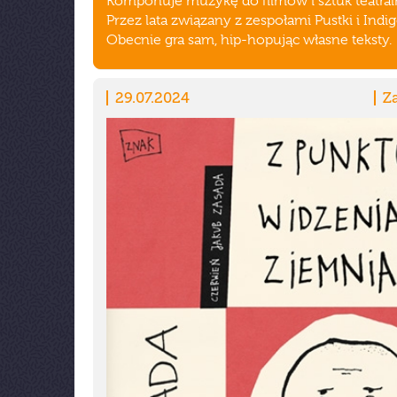
Komponuje muzykę do filmów i sztuk teatral
Przez lata związany z zespołami Pustki i Indig
Obecnie gra sam, hip-hopując własne teksty.
29.07.2024
Z