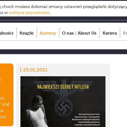
ej chwili możesz dokonać zmiany ustawień przeglądarki dotycząc
esz w
polityce prywatności
.
alności
Książki
Autorzy
O nas
/
About Us
Kariera
K
25.01.2021
,
ęci
 stał
wa
jów.