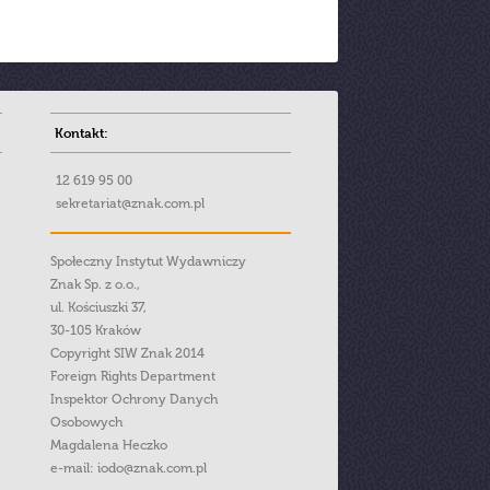
Kontakt:
12 619 95 00
sekretariat@znak.com.pl
Społeczny Instytut Wydawniczy
Znak Sp. z o.o.,
ul. Kościuszki 37,
30-105 Kraków
Copyright SIW Znak 2014
Foreign Rights Department
Inspektor Ochrony Danych
Osobowych
Magdalena Heczko
e-mail:
iodo@znak.com.pl