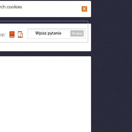
ych cookies
Szukaj
up: