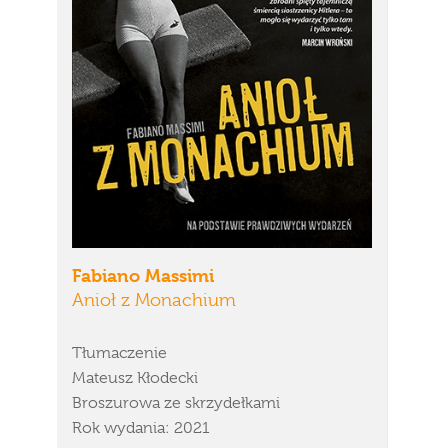
Fabiano Massimi
Anioł z Monachium
Tłumaczenie
Mateusz Kłodecki
Broszurowa ze skrzydełkami
Rok wydania: 2021