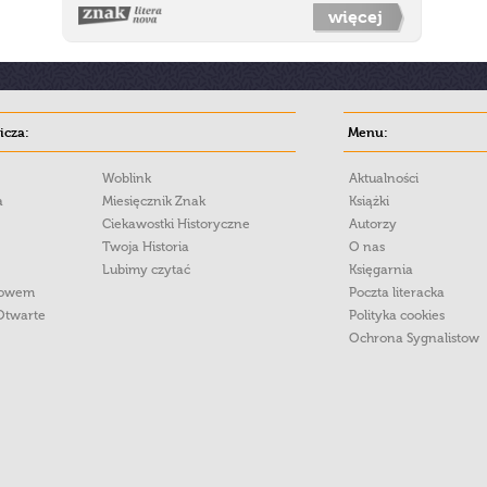
więcej
cza:
Menu:
Woblink
Aktualności
a
Miesięcznik Znak
Książki
Ciekawostki Historyczne
Autorzy
Twoja Historia
O nas
Lubimy czytać
Księgarnia
łowem
Poczta literacka
Otwarte
Polityka cookies
Ochrona Sygnalistow