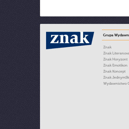
Grupa Wydawni
Znak
Znak Literanov
Znak Horyzont
Znak Emotikon
Znak Koncept
Znak JednymS
Wydawnictwo 