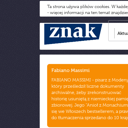
Ta strona używa plików cookies. W każd
- więcej informacji na ten temat znajdzi
Aktu
Fabiano Massimi
FABIANO MASSIMI - pisarz z Modeny
który prześledził liczne dokumenty
archiwalne, żeby zrekonstruować
historię usuniętą z niemieckiej pami
zbiorowej. Jego "Anioł z Monachium"
się we Włoszech bestsellerem, a pra
do tłumaczenia sprzedano do 10 kra