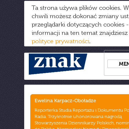
Ta strona używa plików cookies. W
chwili możesz dokonać zmiany us
przeglądarki dotyczących cookies
-
informacji na ten temat znajdziesz
polityce prywatności
.
ME
Ewelina Karpacz-Oboładze
Reporterka Studia Reportażu i Dokumentu Po
Radia. Trzykrotnie uhonorowana nagrodą
Stowarzyszenia Dziennikarzy Polskich, nom