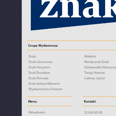
Grupa Wydawnicza:
Znak
Woblink
Znak Literanova
Miesięcznik Znak
Znak Horyzont
Ciekawostki Historyc
Znak Emotikon
Twoja Historia
Znak Koncept
Lubimy czytać
Znak JednymSłowem
Wydawnictwo Otwarte
Menu:
Kontakt:
Aktualności
12 619 95 00