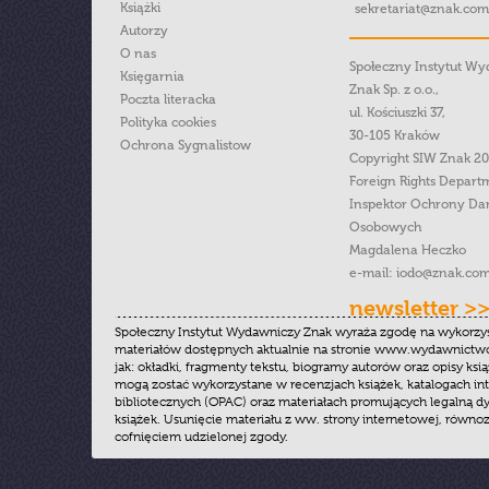
Książki
sekretariat@znak.com
Autorzy
O nas
Społeczny Instytut W
Księgarnia
Znak Sp. z o.o.,
Poczta literacka
ul. Kościuszki 37,
Polityka cookies
30-105 Kraków
Ochrona Sygnalistow
Copyright SIW Znak 2
Foreign Rights Depart
Inspektor Ochrony Da
Osobowych
Magdalena Heczko
e-mail:
iodo@znak.com
newsletter >
Społeczny Instytut Wydawniczy Znak wyraża zgodę na wykorzy
materiałów dostępnych aktualnie na stronie www.wydawnictwoz
jak: okładki, fragmenty tekstu, biogramy autorów oraz opisy ksią
mogą zostać wykorzystane w recenzjach książek, katalogach i
bibliotecznych (OPAC) oraz materiałach promujących legalną dy
książek. Usunięcie materiału z ww. strony internetowej, równoz
cofnięciem udzielonej zgody.