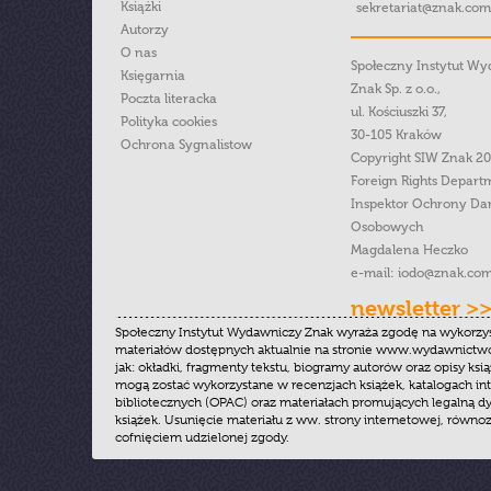
Książki
sekretariat@znak.com
Autorzy
O nas
Społeczny Instytut W
Księgarnia
Znak Sp. z o.o.,
Poczta literacka
ul. Kościuszki 37,
Polityka cookies
30-105 Kraków
Ochrona Sygnalistow
Copyright SIW Znak 2
Foreign Rights Depart
Inspektor Ochrony Da
Osobowych
Magdalena Heczko
e-mail:
iodo@znak.com
newsletter >
Społeczny Instytut Wydawniczy Znak wyraża zgodę na wykorzy
materiałów dostępnych aktualnie na stronie www.wydawnictwoz
jak: okładki, fragmenty tekstu, biogramy autorów oraz opisy ksią
mogą zostać wykorzystane w recenzjach książek, katalogach i
bibliotecznych (OPAC) oraz materiałach promujących legalną dy
książek. Usunięcie materiału z ww. strony internetowej, równoz
cofnięciem udzielonej zgody.