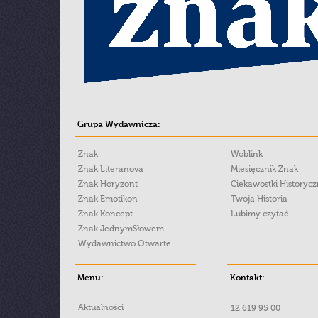
Grupa Wydawnicza:
Znak
Woblink
Znak Literanova
Miesięcznik Znak
Znak Horyzont
Ciekawostki Historyc
Znak Emotikon
Twoja Historia
Znak Koncept
Lubimy czytać
Znak JednymSłowem
Wydawnictwo Otwarte
Menu:
Kontakt:
Aktualności
12 619 95 00