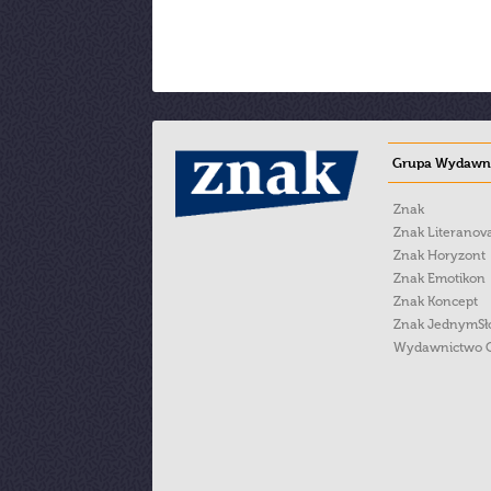
Grupa Wydawni
Znak
Znak Literanov
Znak Horyzont
Znak Emotikon
Znak Koncept
Znak JednymS
Wydawnictwo 