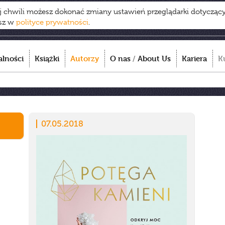
ej chwili możesz dokonać zmiany ustawień przeglądarki dotycząc
esz w
polityce prywatności
.
alności
Książki
Autorzy
O nas
/
About Us
Kariera
K
07.05.2018