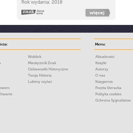
Rok wydania: 2018
więcej
cza:
Menu:
Woblink
Aktualności
a
Miesięcznik Znak
Książki
Ciekawostki Historyczne
Autorzy
Twoja Historia
O nas
Lubimy czytać
Księgarnia
łowem
Poczta literacka
Otwarte
Polityka cookies
Ochrona Sygnalistow