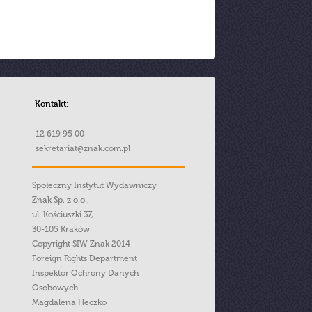
Kontakt:
12 619 95 00
sekretariat@znak.com.pl
Społeczny Instytut Wydawniczy
Znak Sp. z o.o.,
ul. Kościuszki 37,
30-105 Kraków
Copyright SIW Znak 2014
Foreign Rights Department
Inspektor Ochrony Danych
Osobowych
Magdalena Heczko