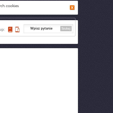
ych cookies
Szukaj
up: