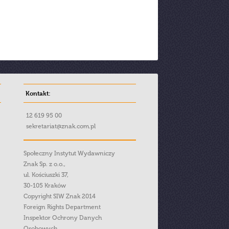
Kontakt:
12 619 95 00
sekretariat@znak.com.pl
Społeczny Instytut Wydawniczy
Znak Sp. z o.o.,
ul. Kościuszki 37,
30-105 Kraków
Copyright SIW Znak 2014
Foreign Rights Department
Inspektor Ochrony Danych
Osobowych