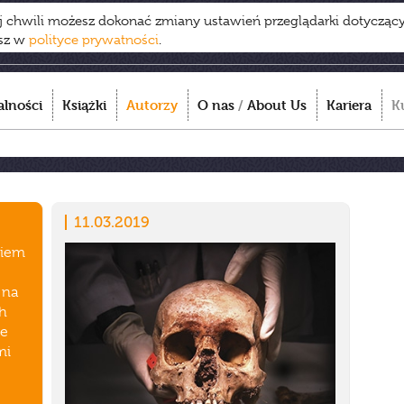
ej chwili możesz dokonać zmiany ustawień przeglądarki dotycząc
esz w
polityce prywatności
.
alności
Książki
Autorzy
O nas
/
About Us
Kariera
K
11.03.2019
giem
 na
ch
ie
mi