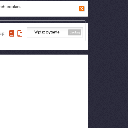
ych cookies
Szukaj
up: