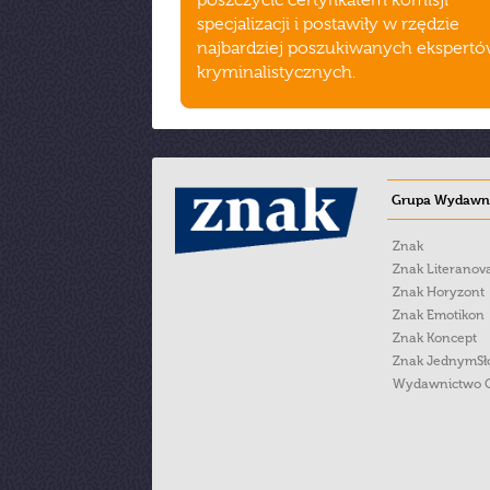
poszczycić certyfikatem komisji
specjalizacji i postawiły w rzędzie
najbardziej poszukiwanych ekspert
kryminalistycznych.
Grupa Wydawni
Znak
Znak Literanov
Znak Horyzont
Znak Emotikon
Znak Koncept
Znak JednymS
Wydawnictwo 