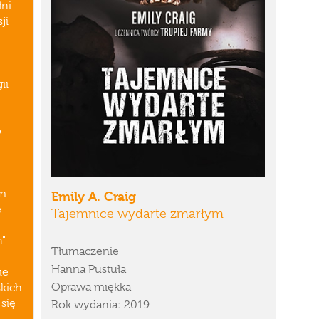
łni
ji
ii
o
ym
Emily A. Craig
e
Tajemnice wydarte zmarłym
".
Tłumaczenie
Hanna Pustuła
ie
Oprawa miękka
skich
się
Rok wydania: 2019