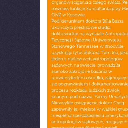
organów ścigania z całego świata. Pe
również funkcję konsultanta przy Mis
ONZ w Kosowie.
Pod kierunkiem doktora Billa Bassa
ukończyła prestiżowe studia
doktoranckie na wydziale Antropolog
Fizycznej i Sądowej Uniwersytetu
Stanowego Tennessee w Knoxville,
uzyskując tytuł doktora. Tam też, jak
jeden z nielicznych antropologów
sądowych na świecie, prowadziła
szeroko zakrojone badania w
uniwersyteckim ośrodku, zajmując
się poznawaniem i dokumentowani
procesu rozkładu ludzkich zwłok,
znanym pod nazwą „Farmy Umarłych
Niezwykłe osiągnięcia doktor Craig
zapewniły jej miejsce w wąskiej grup
niespełna sześćdziesięciu amerykań
antropologów sądowych, mogących 