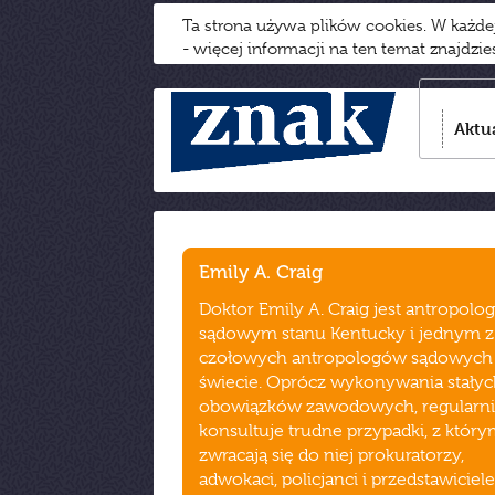
Ta strona używa plików cookies. W każd
- więcej informacji na ten temat znajdzi
Aktu
Emily A. Craig
Doktor Emily A. Craig jest antropolo
sądowym stanu Kentucky i jednym z
czołowych antropologów sądowych
świecie. Oprócz wykonywania stały
obowiązków zawodowych, regularn
konsultuje trudne przypadki, z który
zwracają się do niej prokuratorzy,
adwokaci, policjanci i przedstawiciele