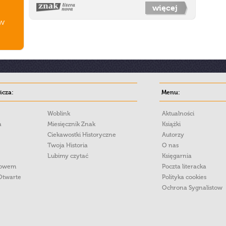
więcej
ów
cza:
Menu:
Woblink
Aktualności
a
Miesięcznik Znak
Książki
Ciekawostki Historyczne
Autorzy
Twoja Historia
O nas
Lubimy czytać
Księgarnia
łowem
Poczta literacka
Otwarte
Polityka cookies
Ochrona Sygnalistow