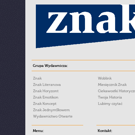
Grupa Wydawnicza:
Znak
Woblink
Znak Literanova
Miesięcznik Znak
Znak Horyzont
Ciekawostki Historyc
Znak Emotikon
Twoja Historia
Znak Koncept
Lubimy czytać
Znak JednymSłowem
Wydawnictwo Otwarte
Menu:
Kontakt: