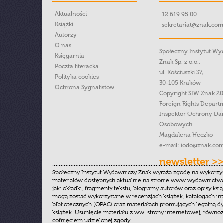
Aktualności
12 619 95 00
Książki
sekretariat@znak.com
Autorzy
O nas
Społeczny Instytut W
Księgarnia
Znak Sp. z o.o.,
Poczta literacka
ul. Kościuszki 37,
Polityka cookies
30-105 Kraków
Ochrona Sygnalistow
Copyright SIW Znak 2
Foreign Rights Depart
Inspektor Ochrony Da
Osobowych
Magdalena Heczko
e-mail:
iodo@znak.com
newsletter >
Społeczny Instytut Wydawniczy Znak wyraża zgodę na wykorzy
materiałów dostępnych aktualnie na stronie www.wydawnictwoz
jak: okładki, fragmenty tekstu, biogramy autorów oraz opisy ksią
mogą zostać wykorzystane w recenzjach książek, katalogach i
bibliotecznych (OPAC) oraz materiałach promujących legalną dy
książek. Usunięcie materiału z ww. strony internetowej, równoz
cofnięciem udzielonej zgody.