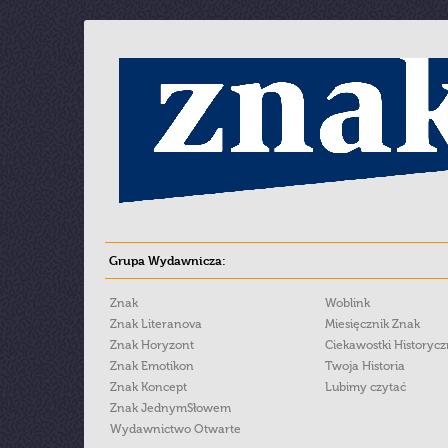
Grupa Wydawnicza:
Znak
Woblink
Znak Literanova
Miesięcznik Znak
Znak Horyzont
Ciekawostki Historyc
Znak Emotikon
Twoja Historia
Znak Koncept
Lubimy czytać
Znak JednymSłowem
Wydawnictwo Otwarte