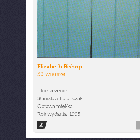
Elizabeth Bishop
33 wiersze
Tłumaczenie
Stanisław Barańczak
Oprawa miękka
Rok wydania: 1995