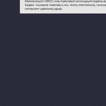
bibliotecznych (OPAC) oraz materiałach promujących legalną dy
książek. Usunięcie materiału z ww. strony internetowej, równoz
cofnięciem udzielonej zgody.