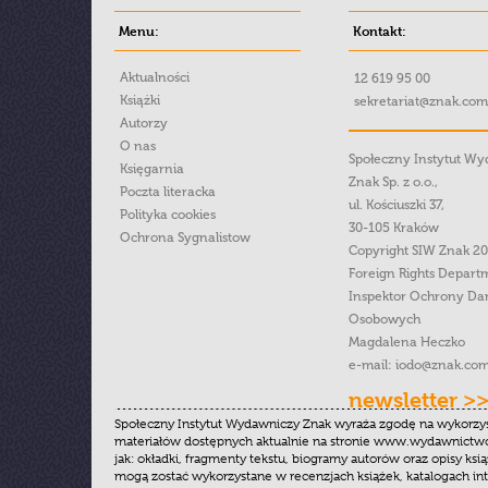
Menu:
Kontakt:
Aktualności
12 619 95 00
Książki
sekretariat@znak.com
Autorzy
O nas
Społeczny Instytut W
Księgarnia
Znak Sp. z o.o.,
Poczta literacka
ul. Kościuszki 37,
Polityka cookies
30-105 Kraków
Ochrona Sygnalistow
Copyright SIW Znak 2
Foreign Rights Depart
Inspektor Ochrony Da
Osobowych
Magdalena Heczko
e-mail:
iodo@znak.com
newsletter >
Społeczny Instytut Wydawniczy Znak wyraża zgodę na wykorzy
materiałów dostępnych aktualnie na stronie www.wydawnictwoz
jak: okładki, fragmenty tekstu, biogramy autorów oraz opisy ksią
mogą zostać wykorzystane w recenzjach książek, katalogach i