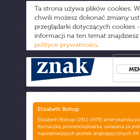
Ta strona używa plików cookies. W
chwili możesz dokonać zmiany us
przeglądarki dotyczących cookies
-
informacji na ten temat znajdziesz
polityce prywatności
.
ME
Elizabeth Bishop
Elizabeth Bishop (1911-1979) amerykańska po
tłumaczka, powieściopisarka, uważana za jed
najważniejszych poetek anglojęzycznych XX 