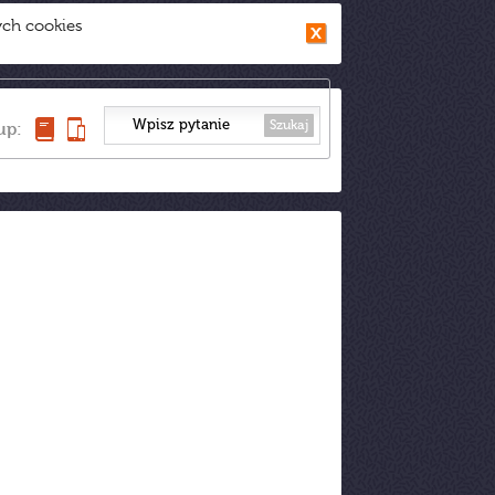
ych cookies
Szukaj
up: