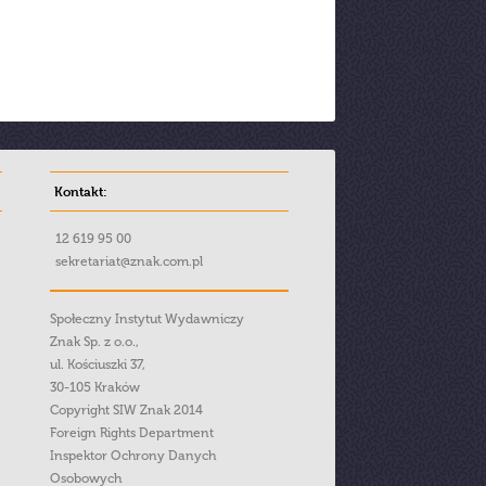
Kontakt:
12 619 95 00
sekretariat@znak.com.pl
Społeczny Instytut Wydawniczy
Znak Sp. z o.o.,
ul. Kościuszki 37,
30-105 Kraków
Copyright SIW Znak 2014
Foreign Rights Department
Inspektor Ochrony Danych
Osobowych