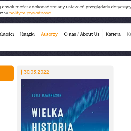
ej chwili możesz dokonać zmiany ustawień przeglądarki dotycząc
esz w
polityce prywatności
.
alności
Książki
Autorzy
O nas
/
About Us
Kariera
K
30.05.2022