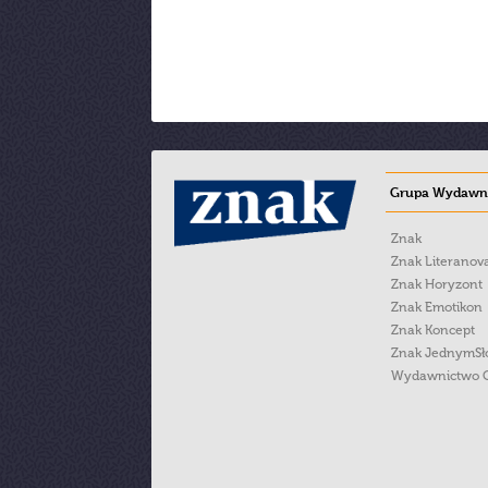
Grupa Wydawni
Znak
Znak Literanov
Znak Horyzont
Znak Emotikon
Znak Koncept
Znak JednymS
Wydawnictwo 