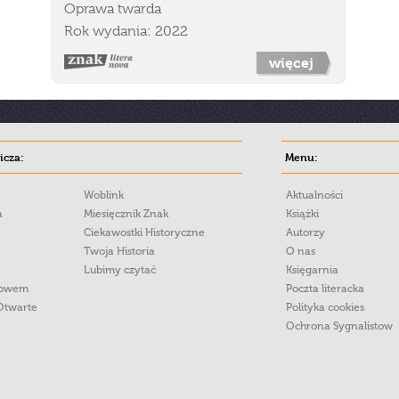
Oprawa twarda
Rok wydania: 2022
więcej
cza:
Menu:
Woblink
Aktualności
a
Miesięcznik Znak
Książki
Ciekawostki Historyczne
Autorzy
Twoja Historia
O nas
Lubimy czytać
Księgarnia
łowem
Poczta literacka
Otwarte
Polityka cookies
Ochrona Sygnalistow