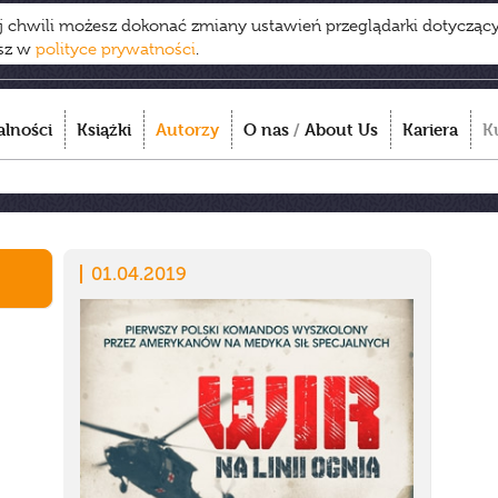
ej chwili możesz dokonać zmiany ustawień przeglądarki dotycząc
esz w
polityce prywatności
.
alności
Książki
Autorzy
O nas
/
About Us
Kariera
K
01.04.2019