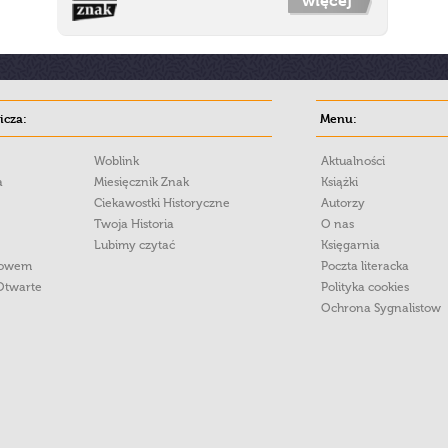
więcej
cza:
Menu:
Woblink
Aktualności
a
Miesięcznik Znak
Książki
Ciekawostki Historyczne
Autorzy
Twoja Historia
O nas
Lubimy czytać
Księgarnia
łowem
Poczta literacka
Otwarte
Polityka cookies
Ochrona Sygnalistow