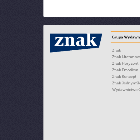
Grupa Wydawni
Znak
Znak Literanov
Znak Horyzont
Znak Emotikon
Znak Koncept
Znak JednymS
Wydawnictwo 