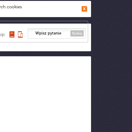
ych cookies
Szukaj
up: