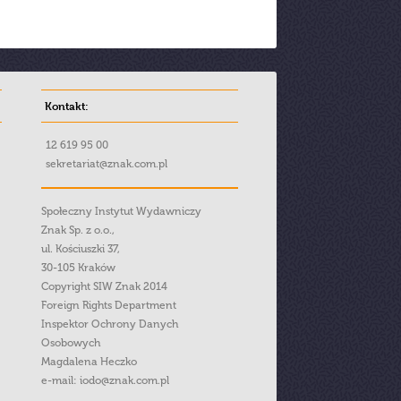
Kontakt:
12 619 95 00
sekretariat@znak.com.pl
Społeczny Instytut Wydawniczy
Znak Sp. z o.o.,
ul. Kościuszki 37,
30-105 Kraków
Copyright SIW Znak 2014
Foreign Rights Department
Inspektor Ochrony Danych
Osobowych
Magdalena Heczko
e-mail:
iodo@znak.com.pl