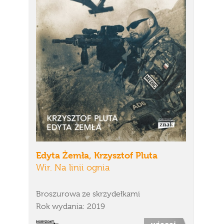
Edyta Żemła, Krzysztof Pluta
Wir. Na linii ognia
Broszurowa ze skrzydełkami
Rok wydania: 2019