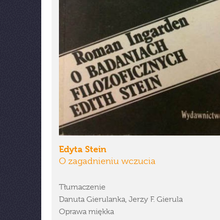
Edyta Stein
O zagadnieniu wczucia
Tłumaczenie
Danuta Gierulanka, Jerzy F. Gierula
Oprawa miękka