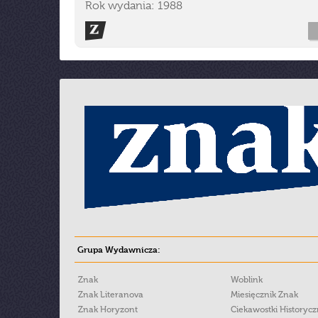
Rok wydania: 1988
Grupa Wydawnicza:
Znak
Woblink
Znak Literanova
Miesięcznik Znak
Znak Horyzont
Ciekawostki Historyc