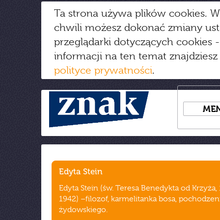
Ta strona używa plików cookies. W
chwili możesz dokonać zmiany us
przeglądarki dotyczących cookies
-
informacji na ten temat znajdziesz
polityce prywatności
.
ME
Edyta Stein
Edyta Stein (św. Teresa Benedykta od Krzyża,
1942) –filozof, karmelitanka bosa, pochodzen
żydowskiego.