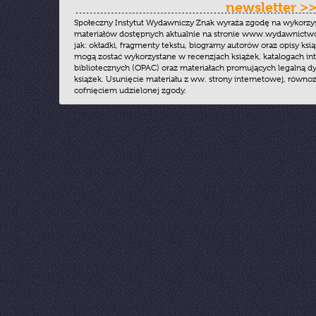
newsletter >
Społeczny Instytut Wydawniczy Znak wyraża zgodę na wykorzy
materiałów dostępnych aktualnie na stronie www.wydawnictwoz
jak: okładki, fragmenty tekstu, biogramy autorów oraz opisy ksią
mogą zostać wykorzystane w recenzjach książek, katalogach i
bibliotecznych (OPAC) oraz materiałach promujących legalną dy
książek. Usunięcie materiału z ww. strony internetowej, równoz
cofnięciem udzielonej zgody.