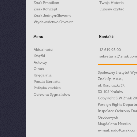
Znak Emotikon
Twoja Historia
Znak Koncept
Lubimy czytać
Znak JednymSłowem
Wydawnictwo Otwarte
Menu:
Kontakt:
Aktualności
12 619 95 00
Książki
sekretariat@znak.com
Autorzy
O nas
Społeczny Instytut W
Księgarnia
Znak Sp. z o.o.,
Poczta literacka
ul. Kościuszki 37,
Polityka cookies
30-105 Kraków
Ochrona Sygnalistow
Copyright SIW Znak 2
Foreign Rights Depart
Inspektor Ochrony Da
Osobowych
Magdalena Heczko
e-mail:
iodo@znak.com