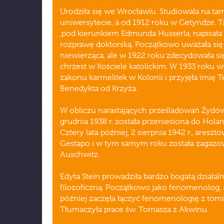
Urodziła się we Wrocławiu. Studiowała na ta
uniwersytecie, a od 1912 roku w Getyndze. 
,pod kierunkiem Edmunda Husserla, napisała 
rozprawę doktorską. Początkowo uważała się
niewierząca, ale w 1922 roku zdecydowała si
chrzest w Kościele katolickim. W 1933 roku w
zakonu karmelitek w Kolonii i przyjęła imię T
Benedykta od Krzyża.
W obliczu narastających prześladowań Żydó
grudnia 1938 r. została przeniesiona do Holand
Cztery lata później, 2 sierpnia 1942 r., areszto
Gestapo i w tym samym roku została zagaz
Auschwitz.
Edyta Stein prowadziła bardzo bogatą działal
filozoficzną. Początkowo jako fenomenolog, 
później zaczęła łączyć fenomenologię z to
Tłumaczyła prace św. Tomasza z Akwinu.