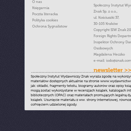
O nas
Społeczny Instytut W
Księgarnia
Znak Sp. z o.o.,
Poczta literacka
ul. Kościuszki 37,
Polityka cookies
30-105 Kraków
Ochrona Sygnalistow
Copyright SIW Znak 2
Foreign Rights Depart
Inspektor Ochrony Da
Osobowych
Magdalena Heczko
e-mail:
iodo@znak.com
newsletter >
Społeczny Instytut Wydawniczy Znak wyraża zgodę na wykorzy
materiałów dostępnych aktualnie na stronie www.wydawnictwoz
jak: okładki, fragmenty tekstu, biogramy autorów oraz opisy ksią
mogą zostać wykorzystane w recenzjach książek, katalogach i
bibliotecznych (OPAC) oraz materiałach promujących legalną dy
książek. Usunięcie materiału z ww. strony internetowej, równoz
cofnięciem udzielonej zgody.