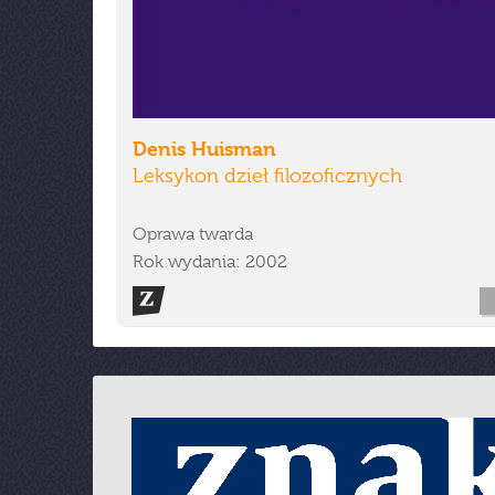
Denis Huisman
Leksykon dzieł filozoficznych
Oprawa twarda
Rok wydania: 2002