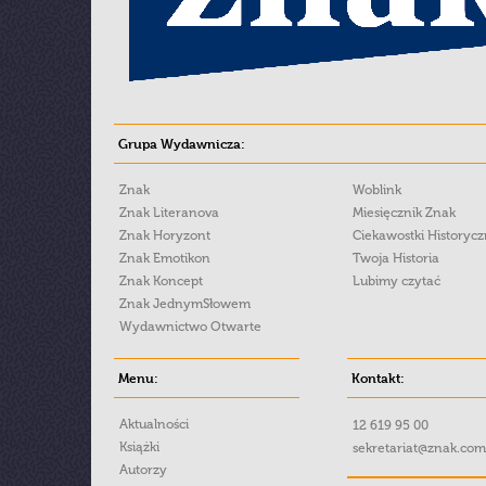
Grupa Wydawnicza:
Znak
Woblink
Znak Literanova
Miesięcznik Znak
Znak Horyzont
Ciekawostki Historyc
Znak Emotikon
Twoja Historia
Znak Koncept
Lubimy czytać
Znak JednymSłowem
Wydawnictwo Otwarte
Menu:
Kontakt:
Aktualności
12 619 95 00
Książki
sekretariat@znak.com
Autorzy