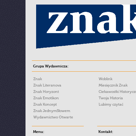
Grupa Wydawnicza:
Znak
Woblink
Znak Literanova
Miesięcznik Znak
Znak Horyzont
Ciekawostki Historyc
Znak Emotikon
Twoja Historia
Znak Koncept
Lubimy czytać
Znak JednymSłowem
Wydawnictwo Otwarte
Menu:
Kontakt: