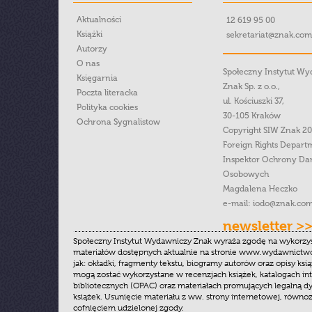
Aktualności
12 619 95 00
Książki
sekretariat@znak.com
Autorzy
O nas
Społeczny Instytut W
Księgarnia
Znak Sp. z o.o.,
Poczta literacka
ul. Kościuszki 37,
Polityka cookies
30-105 Kraków
Ochrona Sygnalistow
Copyright SIW Znak 2
Foreign Rights Depart
Inspektor Ochrony Da
Osobowych
Magdalena Heczko
e-mail:
iodo@znak.com
newsletter >
Społeczny Instytut Wydawniczy Znak wyraża zgodę na wykorzy
materiałów dostępnych aktualnie na stronie www.wydawnictwoz
jak: okładki, fragmenty tekstu, biogramy autorów oraz opisy ksią
mogą zostać wykorzystane w recenzjach książek, katalogach i
bibliotecznych (OPAC) oraz materiałach promujących legalną dy
książek. Usunięcie materiału z ww. strony internetowej, równoz
cofnięciem udzielonej zgody.