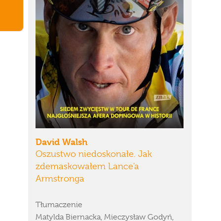
David Walsh
Oszustwo niedoskonałe. Jak
zdemaskowałem Lance'a
Armstronga
Tłumaczenie
Matylda Biernacka, Mieczysław Godyń,