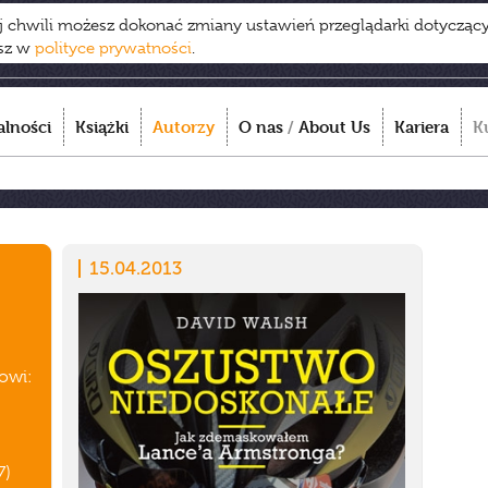
ej chwili możesz dokonać zmiany ustawień przeglądarki dotycząc
esz w
polityce prywatności
.
alności
Książki
Autorzy
O nas
/
About Us
Kariera
K
15.04.2013
owi:
7)