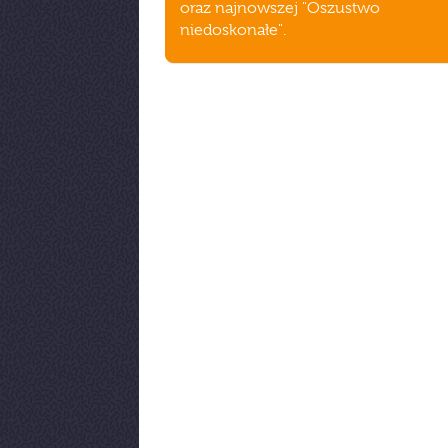
oraz najnowszej "Oszustwo
niedoskonałe".