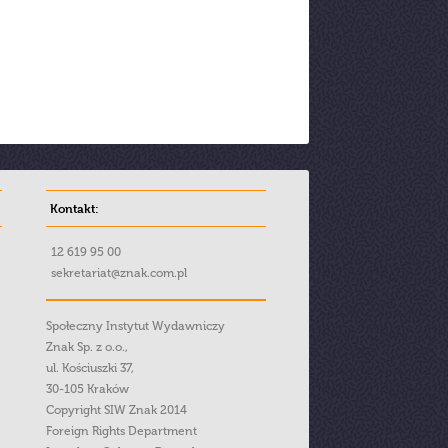
Kontakt:
12 619 95 00
sekretariat@znak.com.pl
Społeczny Instytut Wydawniczy
Znak Sp. z o.o.,
ul. Kościuszki 37,
30-105 Kraków
Copyright SIW Znak 2014
Foreign Rights Department