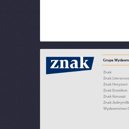
Grupa Wydawni
Znak
Znak Literanov
Znak Horyzont
Znak Emotikon
Znak Koncept
Znak JednymS
Wydawnictwo 