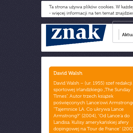
Ta strona używa plików cookies. W każd
- więcej informacji na ten temat znajdzi
Aktu
David Walsh
David Walsh − (ur. 1955) szef redakcji
sportowej irlandzkiego „The Sunday
Times”. Autor trzech książek
poświęconych Lance’owi Armstrong
"Tajemnice LA. Co ukrywa Lance
Armstrong?" (2004), "Od Lance’a do
Landisa. Kulisy amerykańskiej afery
dopingowej na Tour de France" (200