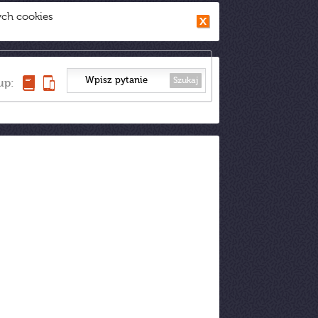
ych cookies
Szukaj
up: