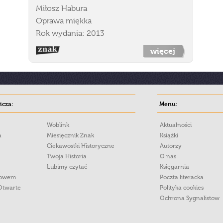
Miłosz Habura
Oprawa miękka
Rok wydania: 2013
więcej
cza:
Menu:
Woblink
Aktualności
a
Miesięcznik Znak
Książki
Ciekawostki Historyczne
Autorzy
Twoja Historia
O nas
Lubimy czytać
Księgarnia
łowem
Poczta literacka
Otwarte
Polityka cookies
Ochrona Sygnalistow