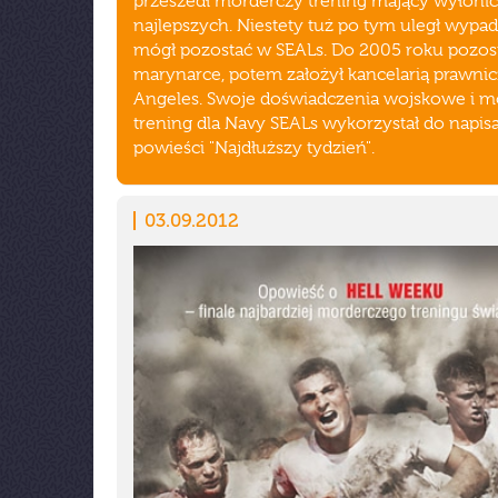
przeszedł morderczy trening mający wyłonić
najlepszych. Niestety tuż po tym uległ wypad
mógł pozostać w SEALs. Do 2005 roku pozos
marynarce, potem założył kancelarią prawnic
Angeles. Swoje doświadczenia wojskowe i m
trening dla Navy SEALs wykorzystał do napis
powieści "Najdłuższy tydzień".
03.09.2012