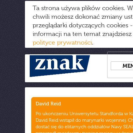
Ta strona używa plików cookies. W
chwili możesz dokonać zmiany us
przeglądarki dotyczących cookies
-
informacji na ten temat znajdziesz
polityce prywatności
.
ME
David Reid
Po ukończeniu Uniwersytetu Standforda w Kal
David Reid wstąpił do marynarki wojennej. C
dostać się do elitarnych oddziałów Navy SEAL