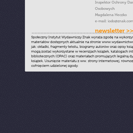
Inspektor Ochrony Da
Osobowych
Magdalena Heczko
e-mail:
iodo@znak.com
newsletter >
Społeczny Instytut Wydawniczy Znak wyraża zgodę na wykorzy
materiałów dostępnych aktualnie na stronie www.wydawnictwoz
jak: okładki, fragmenty tekstu, biogramy autorów oraz opisy ksią
mogą zostać wykorzystane w recenzjach książek, katalogach i
bibliotecznych (OPAC) oraz materiałach promujących legalną dy
książek. Usunięcie materiału z ww. strony internetowej, równoz
cofnięciem udzielonej zgody.