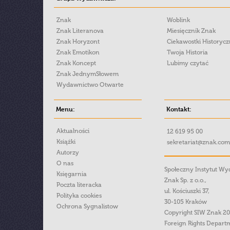
Znak
Woblink
Znak Literanova
Miesięcznik Znak
Znak Horyzont
Ciekawostki Historyc
Znak Emotikon
Twoja Historia
Znak Koncept
Lubimy czytać
Znak JednymSłowem
Wydawnictwo Otwarte
Menu:
Kontakt:
Aktualności
12 619 95 00
Książki
sekretariat@znak.com
Autorzy
O nas
Społeczny Instytut W
Księgarnia
Znak Sp. z o.o.,
Poczta literacka
ul. Kościuszki 37,
Polityka cookies
30-105 Kraków
Ochrona Sygnalistow
Copyright SIW Znak 2
Foreign Rights Depart