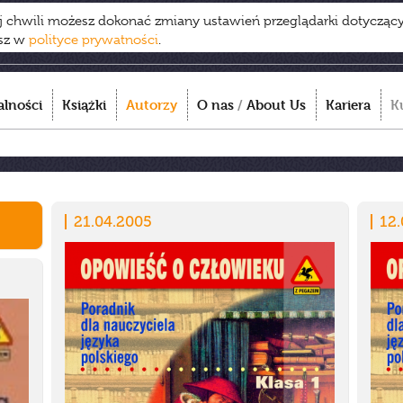
ej chwili możesz dokonać zmiany ustawień przeglądarki dotycząc
esz w
polityce prywatności
.
alności
Książki
Autorzy
O nas
/
About Us
Kariera
K
21.04.2005
12