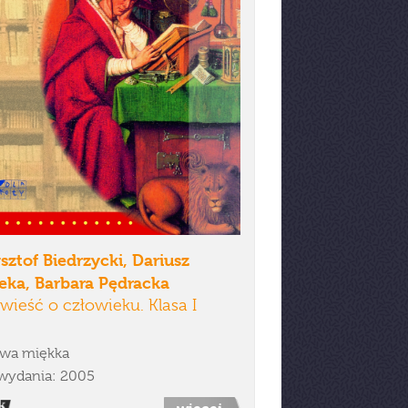
sztof Biedrzycki, Dariusz
eka, Barbara Pędracka
ieść o człowieku. Klasa I
wa miękka
wydania: 2005