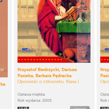
Krzysztof Biedrzycki, Dariusz
Krzy
Pasieka, Barbara Pędracka
Pasi
Opowieść o człowieku. Klasa I
Opow
cka
m
Oprawa miękka
Opra
Rok wydania: 2005
Rok 