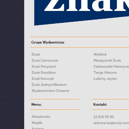
Grupa Wydawnicza:
Znak
Woblink
Znak Literanova
Miesięcznik Znak
Znak Horyzont
Ciekawostki Historyc
Znak Emotikon
Twoja Historia
Znak Koncept
Lubimy czytać
Znak JednymSłowem
Wydawnictwo Otwarte
Menu:
Kontakt:
Aktualności
12 619 95 00
Książki
sekretariat@znak.com
Autorzy