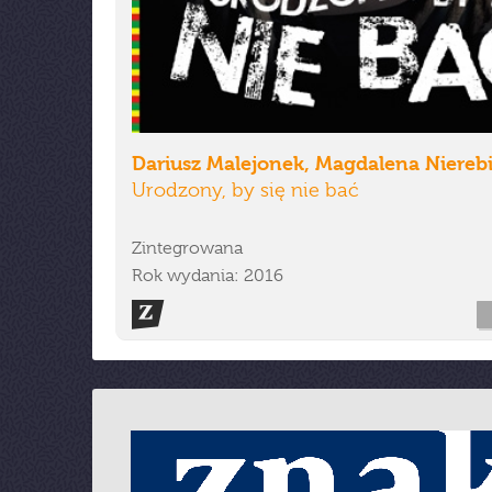
Dariusz Malejonek, Magdalena Niereb
Urodzony, by się nie bać
Zintegrowana
Rok wydania: 2016