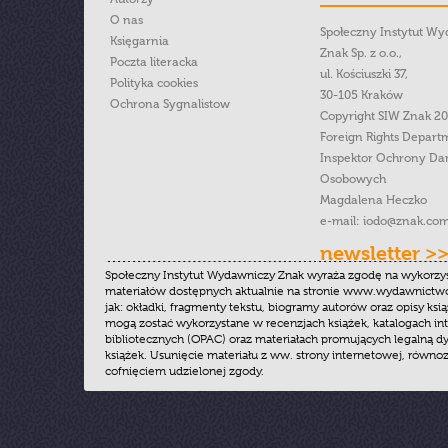
O nas
Społeczny Instytut W
Księgarnia
Znak Sp. z o.o.,
Poczta literacka
ul. Kościuszki 37,
Polityka cookies
30-105 Kraków
Ochrona Sygnalistow
Copyright SIW Znak 2
Foreign Rights Depart
Inspektor Ochrony Da
Osobowych
Magdalena Heczko
e-mail:
iodo@znak.com
newsletter >
Społeczny Instytut Wydawniczy Znak wyraża zgodę na wykorzy
materiałów dostępnych aktualnie na stronie www.wydawnictwoz
jak: okładki, fragmenty tekstu, biogramy autorów oraz opisy ksią
mogą zostać wykorzystane w recenzjach książek, katalogach i
bibliotecznych (OPAC) oraz materiałach promujących legalną dy
książek. Usunięcie materiału z ww. strony internetowej, równoz
cofnięciem udzielonej zgody.