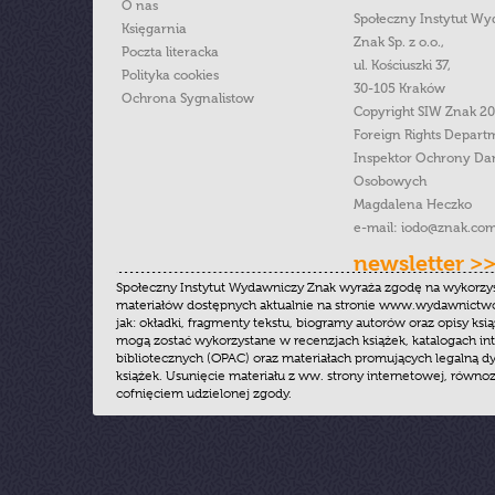
O nas
Społeczny Instytut W
Księgarnia
Znak Sp. z o.o.,
Poczta literacka
ul. Kościuszki 37,
Polityka cookies
30-105 Kraków
Ochrona Sygnalistow
Copyright SIW Znak 2
Foreign Rights Depart
Inspektor Ochrony Da
Osobowych
Magdalena Heczko
e-mail:
iodo@znak.com
newsletter >
Społeczny Instytut Wydawniczy Znak wyraża zgodę na wykorzy
materiałów dostępnych aktualnie na stronie www.wydawnictwoz
jak: okładki, fragmenty tekstu, biogramy autorów oraz opisy ksią
mogą zostać wykorzystane w recenzjach książek, katalogach i
bibliotecznych (OPAC) oraz materiałach promujących legalną dy
książek. Usunięcie materiału z ww. strony internetowej, równoz
cofnięciem udzielonej zgody.