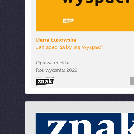
Daria Łukowska
Jak spać, żeby się wyspać?
Oprawa miękka
Rok wydania: 2022