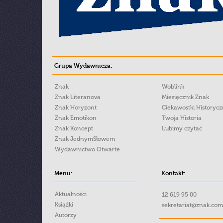
Grupa Wydawnicza:
Znak
Woblink
Znak Literanova
Miesięcznik Znak
Znak Horyzont
Ciekawostki Historyc
Znak Emotikon
Twoja Historia
Znak Koncept
Lubimy czytać
Znak JednymSłowem
Wydawnictwo Otwarte
Menu:
Kontakt:
Aktualności
12 619 95 00
Książki
sekretariat@znak.com
Autorzy