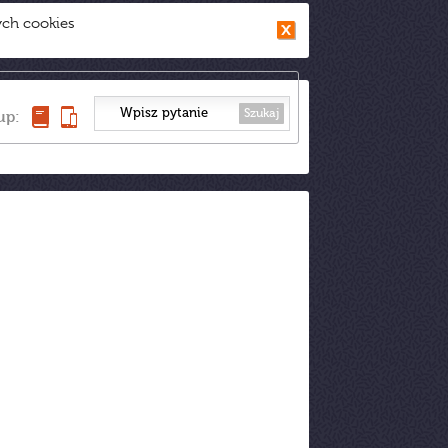
ych cookies
Szukaj
up: