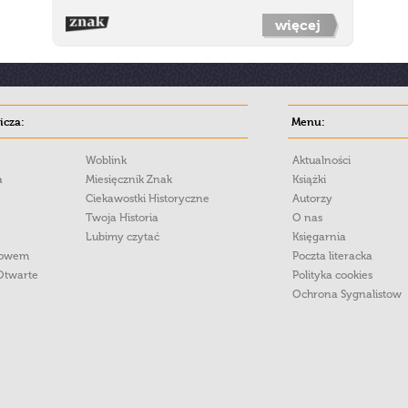
więcej
cza:
Menu:
Woblink
Aktualności
a
Miesięcznik Znak
Książki
Ciekawostki Historyczne
Autorzy
Twoja Historia
O nas
Lubimy czytać
Księgarnia
łowem
Poczta literacka
Otwarte
Polityka cookies
Ochrona Sygnalistow