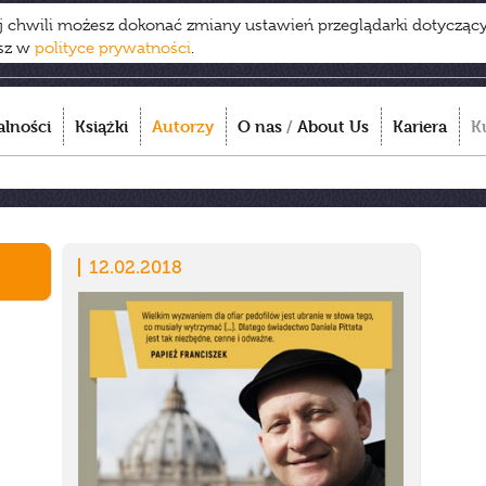
ej chwili możesz dokonać zmiany ustawień przeglądarki dotycząc
esz w
polityce prywatności
.
alności
Książki
Autorzy
O nas
/
About Us
Kariera
K
12.02.2018