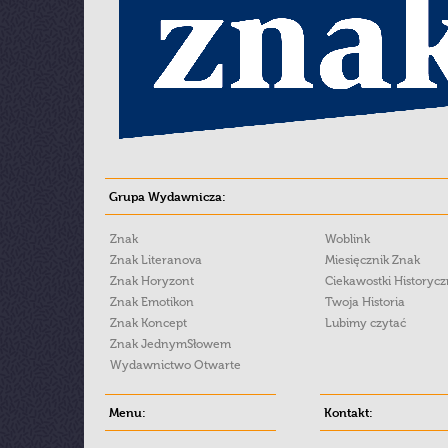
Grupa Wydawnicza:
Znak
Woblink
Znak Literanova
Miesięcznik Znak
Znak Horyzont
Ciekawostki Historyc
Znak Emotikon
Twoja Historia
Znak Koncept
Lubimy czytać
Znak JednymSłowem
Wydawnictwo Otwarte
Menu:
Kontakt: