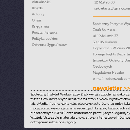
Aktualności
12 619 95 00
Książki
sekretariat@znak.com
Autorzy
O nas
Społeczny Instytut W
Księgarnia
Znak Sp. z o.o.,
Poczta literacka
ul. Kościuszki 37,
Polityka cookies
30-105 Kraków
Ochrona Sygnalistow
Copyright SIW Znak 2
Foreign Rights Depart
Inspektor Ochrony Da
Osobowych
Magdalena Heczko
e-mail:
iodo@znak.com
newsletter >
Społeczny Instytut Wydawniczy Znak wyraża zgodę na wykorzy
materiałów dostępnych aktualnie na stronie www.wydawnictwoz
jak: okładki, fragmenty tekstu, biogramy autorów oraz opisy ksią
mogą zostać wykorzystane w recenzjach książek, katalogach i
bibliotecznych (OPAC) oraz materiałach promujących legalną dy
książek. Usunięcie materiału z ww. strony internetowej, równoz
cofnięciem udzielonej zgody.