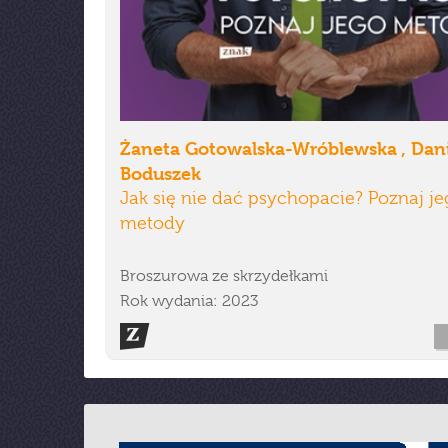
Żaneta Gotowalska-Wróblewska , Dani
Boduszek
Jak się nie dać psychopacie? Poznaj je
metody
Broszurowa ze skrzydełkami
Rok wydania: 2023