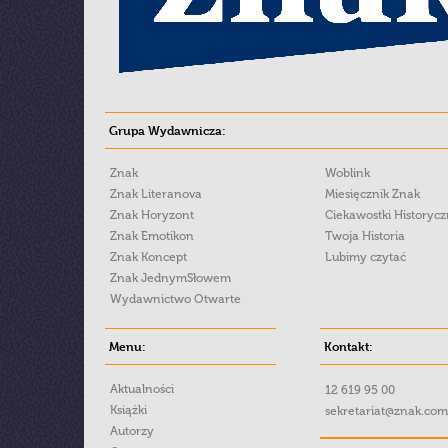
Grupa Wydawnicza:
Znak
Woblink
Znak Literanova
Miesięcznik Znak
Znak Horyzont
Ciekawostki Historyc
Znak Emotikon
Twoja Historia
Znak Koncept
Lubimy czytać
Znak JednymSłowem
Wydawnictwo Otwarte
Menu:
Kontakt:
Aktualności
12 619 95 00
Książki
sekretariat@znak.com
Autorzy