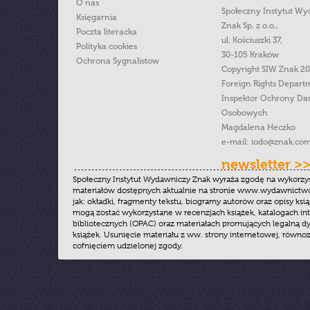
O nas
Społeczny Instytut W
Księgarnia
Znak Sp. z o.o.,
Poczta literacka
ul. Kościuszki 37,
Polityka cookies
30-105 Kraków
Ochrona Sygnalistow
Copyright SIW Znak 2
Foreign Rights Depart
Inspektor Ochrony Da
Osobowych
Magdalena Heczko
e-mail:
iodo@znak.com
newsletter >
Społeczny Instytut Wydawniczy Znak wyraża zgodę na wykorzy
materiałów dostępnych aktualnie na stronie www.wydawnictwoz
jak: okładki, fragmenty tekstu, biogramy autorów oraz opisy ksią
mogą zostać wykorzystane w recenzjach książek, katalogach i
bibliotecznych (OPAC) oraz materiałach promujących legalną dy
książek. Usunięcie materiału z ww. strony internetowej, równoz
cofnięciem udzielonej zgody.