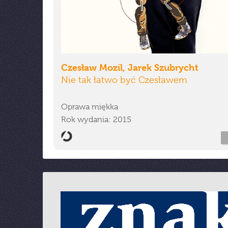
Czesław Mozil, Jarek Szubrycht
Nie tak łatwo być Czesławem
Oprawa miękka
Rok wydania: 2015