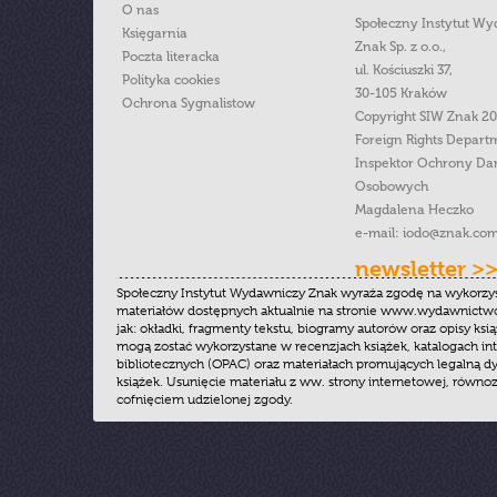
O nas
Społeczny Instytut W
Księgarnia
Znak Sp. z o.o.,
Poczta literacka
ul. Kościuszki 37,
Polityka cookies
30-105 Kraków
Ochrona Sygnalistow
Copyright SIW Znak 2
Foreign Rights Depart
Inspektor Ochrony Da
Osobowych
Magdalena Heczko
e-mail:
iodo@znak.com
newsletter >
Społeczny Instytut Wydawniczy Znak wyraża zgodę na wykorzy
materiałów dostępnych aktualnie na stronie www.wydawnictwoz
jak: okładki, fragmenty tekstu, biogramy autorów oraz opisy ksią
mogą zostać wykorzystane w recenzjach książek, katalogach i
bibliotecznych (OPAC) oraz materiałach promujących legalną dy
książek. Usunięcie materiału z ww. strony internetowej, równoz
cofnięciem udzielonej zgody.