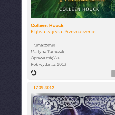
Colleen Houck
Klątwa tygrysa. Przeznaczenie
Tłumaczenie
Martyna Tomczak
Oprawa miękka
Rok wydania: 2013
17.09.2012