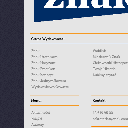
Grupa Wydawnicza:
Znak
Woblink
Znak Literanova
Miesięcznik Znak
Znak Horyzont
Ciekawostki Historyc
Znak Emotikon
Twoja Historia
Znak Koncept
Lubimy czytać
Znak JednymSłowem
Wydawnictwo Otwarte
Menu:
Kontakt:
Aktualności
12 619 95 00
Książki
sekretariat@znak.com
Autorzy