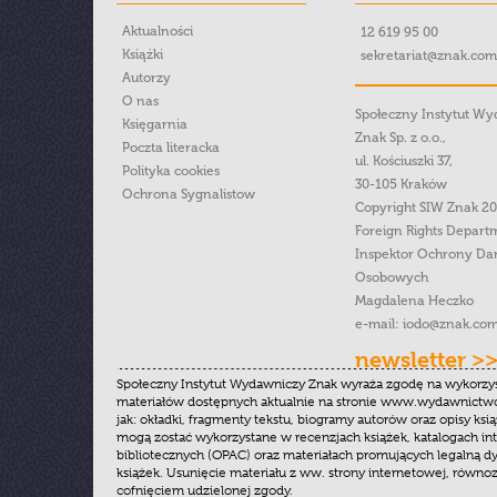
Aktualności
12 619 95 00
Książki
sekretariat@znak.com
Autorzy
O nas
Społeczny Instytut W
Księgarnia
Znak Sp. z o.o.,
Poczta literacka
ul. Kościuszki 37,
Polityka cookies
30-105 Kraków
Ochrona Sygnalistow
Copyright SIW Znak 2
Foreign Rights Depart
Inspektor Ochrony Da
Osobowych
Magdalena Heczko
e-mail:
iodo@znak.com
newsletter >
Społeczny Instytut Wydawniczy Znak wyraża zgodę na wykorzy
materiałów dostępnych aktualnie na stronie www.wydawnictwoz
jak: okładki, fragmenty tekstu, biogramy autorów oraz opisy ksią
mogą zostać wykorzystane w recenzjach książek, katalogach i
bibliotecznych (OPAC) oraz materiałach promujących legalną dy
książek. Usunięcie materiału z ww. strony internetowej, równoz
cofnięciem udzielonej zgody.