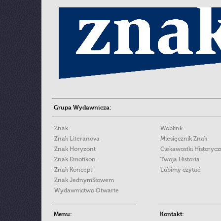
Grupa Wydawnicza:
Znak
Woblink
Znak Literanova
Miesięcznik Znak
Znak Horyzont
Ciekawostki Historyc
Znak Emotikon
Twoja Historia
Znak Koncept
Lubimy czytać
Znak JednymSłowem
Wydawnictwo Otwarte
Menu:
Kontakt: