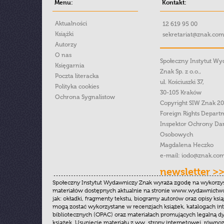
Menu:
Kontakt:
Aktualności
12 619 95 00
Książki
sekretariat@znak.com
Autorzy
O nas
Społeczny Instytut W
Księgarnia
Znak Sp. z o.o.,
Poczta literacka
ul. Kościuszki 37,
Polityka cookies
30-105 Kraków
Ochrona Sygnalistow
Copyright SIW Znak 2
Foreign Rights Depart
Inspektor Ochrony Da
Osobowych
Magdalena Heczko
e-mail:
iodo@znak.com
newsletter >
Społeczny Instytut Wydawniczy Znak wyraża zgodę na wykorzy
materiałów dostępnych aktualnie na stronie www.wydawnictwoz
jak: okładki, fragmenty tekstu, biogramy autorów oraz opisy ksią
mogą zostać wykorzystane w recenzjach książek, katalogach i
bibliotecznych (OPAC) oraz materiałach promujących legalną dy
książek. Usunięcie materiału z ww. strony internetowej, równoz