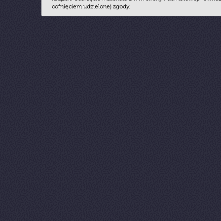
cofnięciem udzielonej zgody.