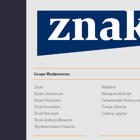
Grupa Wydawnicza:
Znak
Woblink
Znak Literanova
Miesięcznik Znak
Znak Horyzont
Ciekawostki Historyc
Znak Emotikon
Twoja Historia
Znak Koncept
Lubimy czytać
Znak JednymSłowem
Wydawnictwo Otwarte