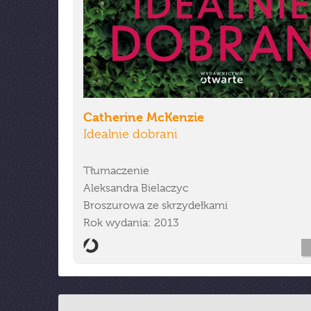
Catherine McKenzie
Idealnie dobrani
Tłumaczenie
Aleksandra Bielaczyc
Broszurowa ze skrzydełkami
Rok wydania: 2013