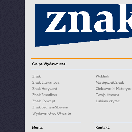
Grupa Wydawnicza:
Znak
Woblink
Znak Literanova
Miesięcznik Znak
Znak Horyzont
Ciekawostki Historyc
Znak Emotikon
Twoja Historia
Znak Koncept
Lubimy czytać
Znak JednymSłowem
Wydawnictwo Otwarte
Menu:
Kontakt: