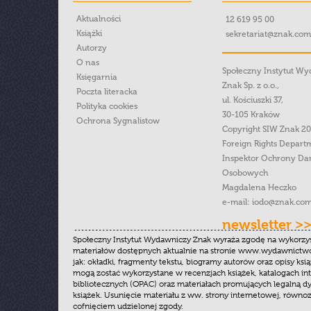
Aktualności
12 619 95 00
Książki
sekretariat@znak.com
Autorzy
O nas
Społeczny Instytut W
Księgarnia
Znak Sp. z o.o.,
Poczta literacka
ul. Kościuszki 37,
Polityka cookies
30-105 Kraków
Ochrona Sygnalistow
Copyright SIW Znak 2
Foreign Rights Depart
Inspektor Ochrony Da
Osobowych
Magdalena Heczko
e-mail:
iodo@znak.com
newsletter >
Społeczny Instytut Wydawniczy Znak wyraża zgodę na wykorzy
materiałów dostępnych aktualnie na stronie www.wydawnictwoz
jak: okładki, fragmenty tekstu, biogramy autorów oraz opisy ksią
mogą zostać wykorzystane w recenzjach książek, katalogach i
bibliotecznych (OPAC) oraz materiałach promujących legalną dy
książek. Usunięcie materiału z ww. strony internetowej, równoz
cofnięciem udzielonej zgody.